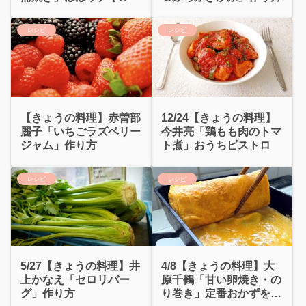
レシピ
レシピ
【きょうの料理】赤曽部
12/24【きょうの料理】
麗子「いちごラズベリー
今井亮「鶏もも肉のトマ
ジャム」作り方
ト煮」おうちビストロ
レシピ
レシピ
5/27【きょうの料理】井
4/8【きょうの料理】大
上かなえ「セロリバー
原千鶴「甘い卵焼き・の
グ」作り方
り巻き」定番おかずをお