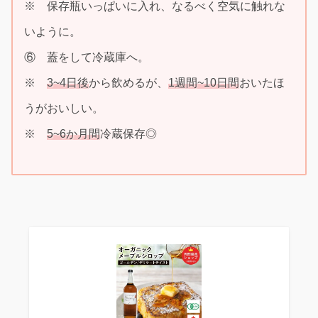
※ 保存瓶いっぱいに入れ、なるべく空気に触れな
いように。
⑥ 蓋をして冷蔵庫へ。
※
3~4日後
から飲めるが、
1週間~10日間
おいたほ
うがおいしい。
※
5~6か月間
冷蔵保存◎