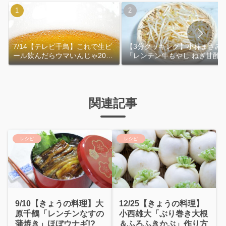
7/14【テレビ千鳥】これで生ビ
【3分クッキング】小林まさみ
ール飲んだらウマいんじゃ2026
「レンチン牛もやし ねぎ甘酢
｜おおよその作り方
れ」作り方
関連記事
レシピ
レシピ
9/10【きょうの料理】大
12/25【きょうの料理】
原千鶴「レンチンなすの
小西雄大「ぶり巻き大根
蒲焼き」ほぼウナギ!?
＆ふろふきかぶ」作り方