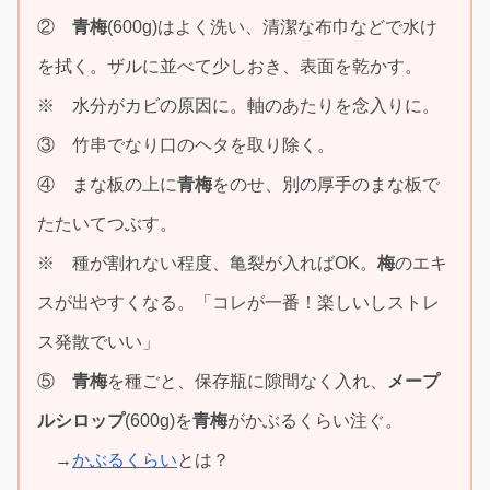
②
青梅
(600g)はよく洗い、清潔な布巾などで水け
を拭く。ザルに並べて少しおき、表面を乾かす。
※ 水分がカビの原因に。軸のあたりを念入りに。
③ 竹串でなり口のヘタを取り除く。
④ まな板の上に
青梅
をのせ、別の厚手のまな板で
たたいてつぶす。
※ 種が割れない程度、亀裂が入ればOK。
梅
のエキ
スが出やすくなる。「コレが一番！楽しいしストレ
ス発散でいい」
⑤
青梅
を種ごと、保存瓶に隙間なく入れ、
メープ
ルシロップ
(600g)を
青梅
がかぶるくらい注ぐ。
→
かぶるくらい
とは？