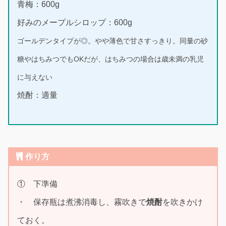
青梅：600g
好みのメープルシロップ：600g
ゴールデンタイプが◎。やや薄色で甘さすっきり。同量の砂
糖やはちみつでもOKだが、
はちみつ
の場合は歳未満の乳児
に与えない
焼酎：適量
作り方
① 下準備
・ 保存瓶は煮沸消毒し、霧吹きで
焼酎
を吹きかけ
ておく。