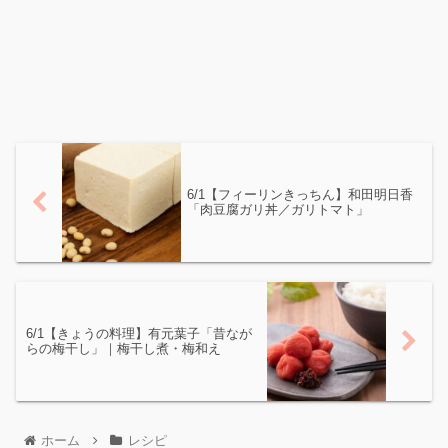
6/1【フィーリンきっちん】和田明日香
「肉豆腐ガリ丼／ガリトマト」
6/1【きょうの料理】有元葉子「昔なが
らの梅干し」｜梅干し煮・梅和え
ホーム
レシピ