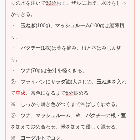
りの水を注いで
30分
おく。ザルに上げ、水けをしっ
かりきる。
・
玉ねぎ
(100g)、
マッシュルーム
(100g)は縦薄切
り。
・
パクチー
(1株)は葉を摘み、根と茎はみじん切
り。
・
ツナ
(70g)は缶汁を軽くきる。
② フライパンに
サラダ油
(大さじ2)、
玉ねぎ
を入れ
て
中火
、茶色になるまで
5分
炒める。
※ しっかり焼き色がつくまで香ばしく炒める。
③
ツナ
、
マッシュルーム
、
＠
、
パクチ一
の
根・茎
を加えて炒め合わせ、
米
を加えて優しく混ぜる。
※
ヨーグルト
でコク。