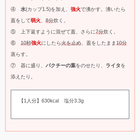
④
水
(カップ1.5)を加え、
強火
で沸かす。沸いたら
蓋をして
弱火
、
8分
炊く。
⑤ 上下返すように混ぜて蓋、さらに
7分
炊く。
⑥
10秒
強火
にしたら
火を止め
、蓋をしたまま
10分
蒸らす。
⑦ 器に盛り、
パクチーの葉
をのせたり、
ライタ
を
添えたり。
【1人分】630kcal 塩分3.3g