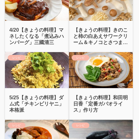
4/20【きょうの料理】マ
【きょうの料理】きのこ
ネしたくなる「煮込みハ
と柿の白あえサワークリ
ンバーグ」三國清三
ーム＆キノコとさつまい
もの和風豆乳グラタン
レシピ
レシピ
5/25【きょうの料理】ダ
【きょうの料理】和田明
ム式「チキンビリヤニ」
日香「定番ガパオライ
本格派
ス」作り方
レシピ
レシピ