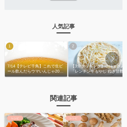
人気記事
7/14【テレビ千鳥】これで生ビ
【3分クッキング】小林まさみ
ール飲んだらウマいんじゃ2026
「レンチン牛もやし ねぎ甘酢
｜おおよその作り方
れ」作り方
関連記事
レシピ
レシピ