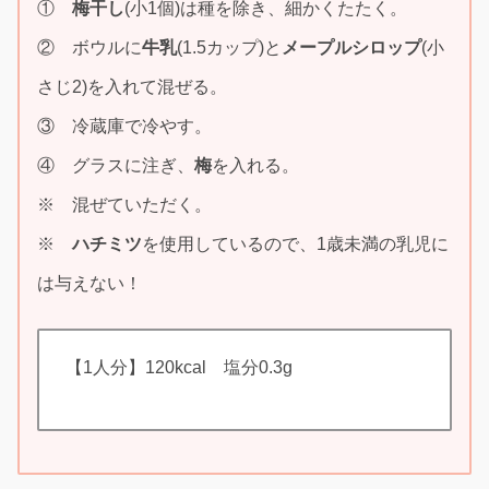
①
梅干し
(小1個)は種を除き、細かくたたく。
② ボウルに
牛乳
(1.5カップ)と
メープルシロップ
(小
さじ2)を入れて混ぜる。
③ 冷蔵庫で冷やす。
④ グラスに注ぎ、
梅
を入れる。
※ 混ぜていただく。
※
ハチミツ
を使用しているので、1歳未満の乳児に
は与えない！
【1人分】120kcal 塩分0.3g