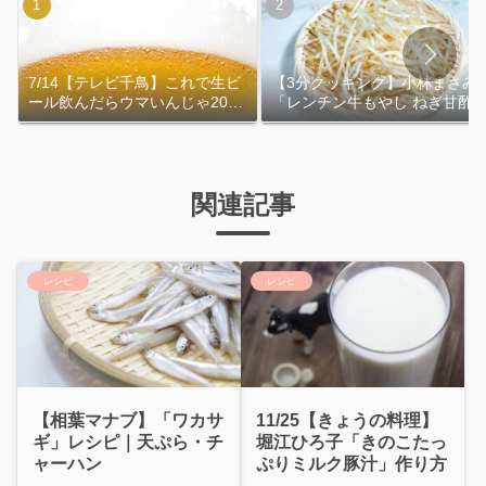
7/14【テレビ千鳥】これで生ビ
【3分クッキング】小林まさみ
ール飲んだらウマいんじゃ2026
「レンチン牛もやし ねぎ甘酢
｜おおよその作り方
れ」作り方
関連記事
レシピ
レシピ
【相葉マナブ】「ワカサ
11/25【きょうの料理】
ギ」レシピ｜天ぷら・チ
堀江ひろ子「きのこたっ
ャーハン
ぷりミルク豚汁」作り方