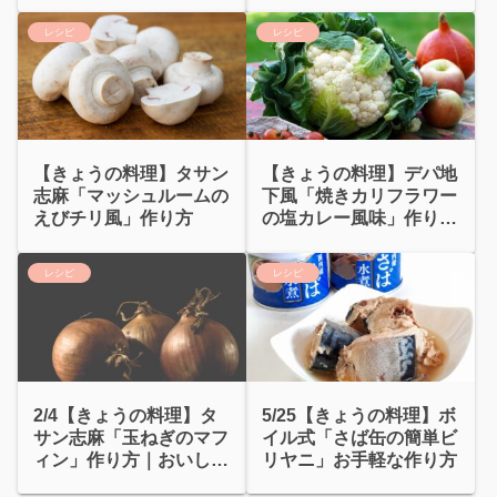
レシピ
レシピ
【きょうの料理】タサン
【きょうの料理】デパ地
志麻「マッシュルームの
下風「焼きカリフラワー
えびチリ風」作り方
の塩カレー風味」作り方
｜平山由香
レシピ
レシピ
2/4【きょうの料理】タ
5/25【きょうの料理】ボ
サン志麻「玉ねぎのマフ
イル式「さば缶の簡単ビ
ィン」作り方｜おいしい
リヤニ」お手軽な作り方
をつくる塩使い