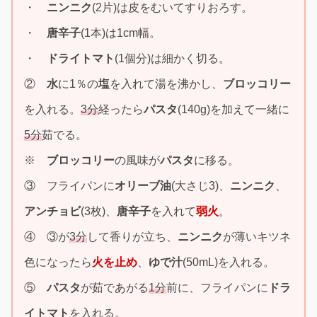
・
ニンニク
(2片)は皮をむいてすりおろす。
・
唐辛子
(1本)は1cm幅。
・
ドライトマト
(1個分)は細かく切る。
②
水
に1％の
塩
を入れて湯を沸かし、
ブロッコリー
を入れる。
3分
経ったら
パスタ
(140g)を加えて一緒に
5分
茹でる。
※
ブロッコリー
の風味が
パスタ
に移る。
③ フライパンに
オリーブ油
(大さじ3)、
ニンニク
、
アンチョビ
(3枚)、
唐辛子
を入れて
弱火
。
④ ③が
3分
して香りが立ち、
ニンニク
が薄いキツネ
色になったら
火を止め
、
ゆで汁
(50mL)を入れる。
⑤
パスタ
が茹であがる
1分
前に、フライパンに
ドラ
イトマト
を入れる。