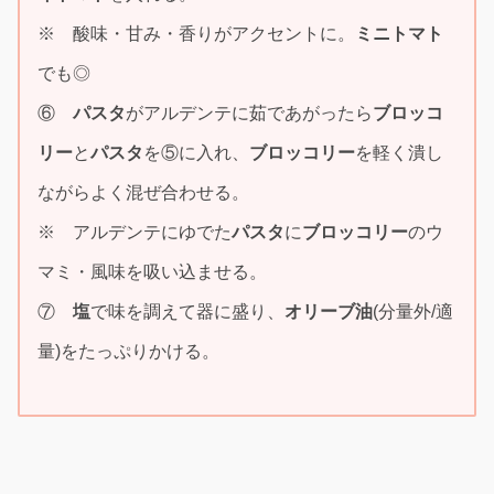
※ 酸味・甘み・香りがアクセントに。
ミニトマト
でも◎
⑥
パスタ
がアルデンテに茹であがったら
ブロッコ
リー
と
パスタ
を⑤に入れ、
ブロッコリー
を軽く潰し
ながらよく混ぜ合わせる。
※ アルデンテにゆでた
パスタ
に
ブロッコリー
のウ
マミ・風味を吸い込ませる。
⑦
塩
で味を調えて器に盛り、
オリーブ油
(分量外/適
量)をたっぷりかける。