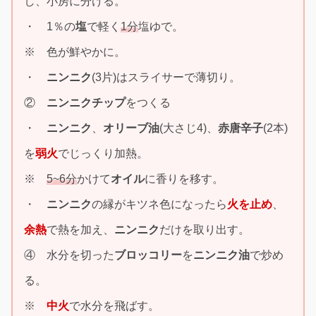
し、小房に分ける。
・ 1％の
塩
で軽く
1分
塩ゆで。
※ 色が鮮やかに。
・
ニンニク
(3片)はスライサーで薄切り。
②
ニンニクチップ
をつくる
・
ニンニク
、
オリーブ油
(大さじ4)、
赤唐辛子
(2本)
を
弱火
でじっくり加熱。
※
5~6分
かけて
オイル
に香りを移す。
・
ニンニク
の縁がキツネ色になったら
火を止め
、
余熱
で熱を加え、
ニンニク
だけを取り出す。
④ 水分を切った
ブロッコリー
を
ニンニク油
で炒め
る。
※
中火
で水分を飛ばす。