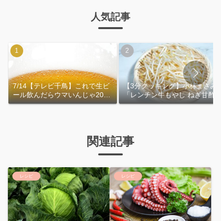
人気記事
7/14【テレビ千鳥】これで生ビ
【3分クッキング】小林まさみ
ール飲んだらウマいんじゃ2026
「レンチン牛もやし ねぎ甘酢
｜おおよその作り方
れ」作り方
関連記事
レシピ
レシピ