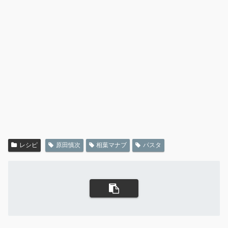
レシピ
原田慎次
相葉マナブ
パスタ