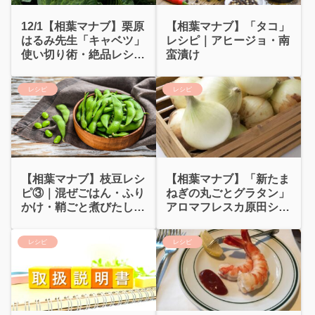
12/1【相葉マナブ】栗原
【相葉マナブ】「タコ」
はるみ先生「キャベツ」
レシピ｜アヒージョ・南
使い切り術・絶品レシ
蛮漬け
ピ・保存法
レシピ
レシピ
【相葉マナブ】枝豆レシ
【相葉マナブ】「新たま
ピ③｜混ぜごはん・ふり
ねぎの丸ごとグラタン」
かけ・鞘ごと煮びたし・
アロマフレスカ原田シェ
だし巻き
フ
レシピ
レシピ