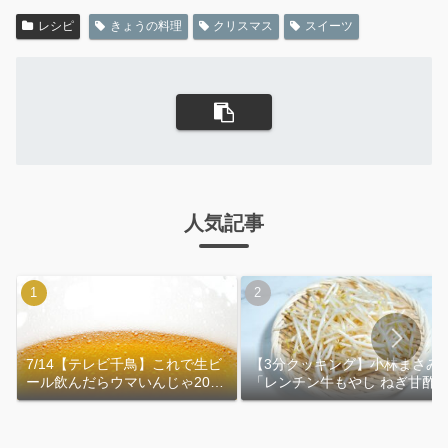
レシピ
きょうの料理
クリスマス
スイーツ
人気記事
7/14【テレビ千鳥】これで生ビ
【3分クッキング】小林まさみ
ール飲んだらウマいんじゃ2026
「レンチン牛もやし ねぎ甘酢
｜おおよその作り方
れ」作り方