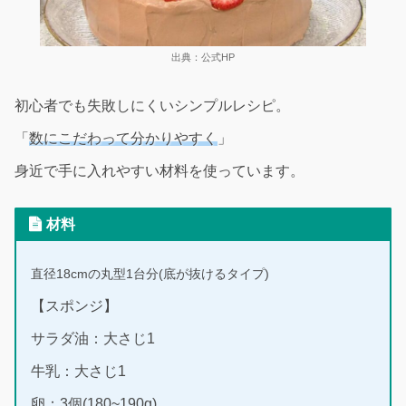
出典：公式HP
初心者でも失敗しにくいシンプルレシピ。
「
数にこだわって分かりやすく
」
身近で手に入れやすい材料を使っています。
材料
直径18cmの
丸型1台分
(
底が抜けるタイプ)
【スポンジ】
サラダ油：大さじ1
牛乳：大さじ1
卵：3個(180~190g)