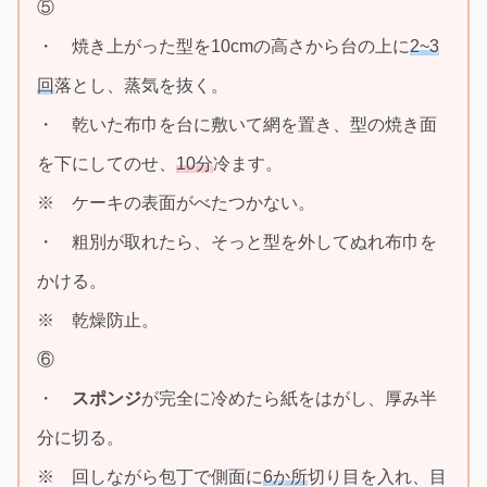
⑤
・ 焼き上がった型を10cmの高さから台の上に
2~3
回
落とし、蒸気を抜く。
・ 乾いた布巾を台に敷いて網を置き、型の焼き面
を下にしてのせ、
10分
冷ます。
※ ケーキの表面がべたつかない。
・ 粗別が取れたら、そっと型を外してぬれ布巾を
かける。
※ 乾燥防止。
⑥
・
スポンジ
が完全に冷めたら紙をはがし、厚み半
分に切る。
※ 回しながら包丁で側面に
6か所
切り目を入れ、目