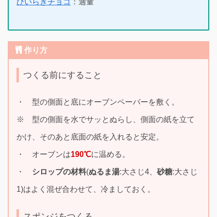
ひいらぎチョコ
：適量
作り方
つくる前にすること
・ 型の側面と底にオーブンペーパーを敷く。
※ 型の側面を水でサッとぬらし、側面の紙を立て
かけ、そのあと底面の紙を入れると安定。
・ オーブンは
190℃
に温める。
・
シロップの材料
(
ぬるま湯
:大さじ4、
砂糖
:大さじ
1)はよく混ぜ合わせて、冷ましておく。
スポンジをつくる