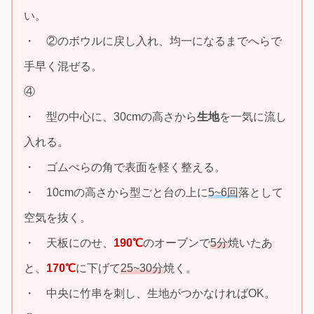
い。
・ ②のボウルに戻し入れ、均一になるまでへらで
手早く混ぜる。
④
・ 型の中心に、30cmの高さから
生地
を一気に流し
入れる。
・ ゴムべらの角で表面を軽く整える。
・ 10cmの高さから型ごと台の上に
5~6回
落として
空気を抜く。
・ 天板にのせ、
190℃
のオーブンで
5分
焼いたあ
と、
170℃
に下げて
25~30分
焼く。
・ 中央に竹串を刺し、生地がつかなければOK。