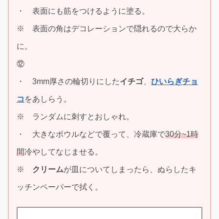
・ 表面にも筋をつけるように塗る。
※ 表面の角はデコレーションで隠れるので大らか
に。
⑫
・ 3mm厚さの輪切りにした
イチゴ
、
ひいらぎチョ
コ
をあしらう。
※ ランダムに刺すとおしゃれ。
・ 大きなボウルなどで覆って、冷蔵庫で
30分~1時
間
冷やしてなじませる。
※
クリーム
が皿についてしまったら、ぬらしたキ
ッチンペーパーで拭く。