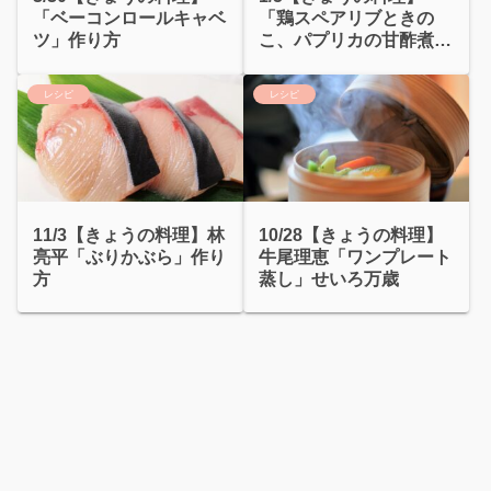
「ベーコンロールキャベ
「鶏スペアリブときの
ツ」作り方
こ、パプリカの甘酢煮」
20分で晩ごはん
レシピ
レシピ
11/3【きょうの料理】林
10/28【きょうの料理】
亮平「ぶりかぶら」作り
牛尾理恵「ワンプレート
方
蒸し」せいろ万歳