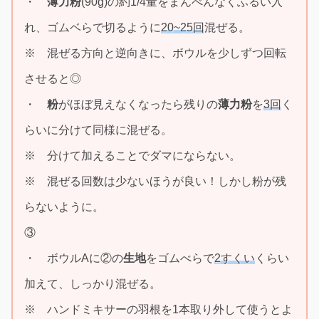
・
薄力粉
(90g)の約1/4量をまんべんなくふるい入
れ、ゴムベらで切るように
20~25回
混ぜる。
※ 混ぜる方向と逆向きに、ボウルを少しずつ回転
させると◎
・
粉
がほぼ見えなくなったら残りの
薄力粉
を
3回
く
らいに分けて同様に混ぜる。
※ 分けて加えることでダマにならない。
※ 混ぜる回数は少ないほうが良い！しかし粉が残
らないように。
③
・ ボウルAに②の
生地
をゴムべらで
2すくい
くらい
加えて、しっかり混ぜる。
※ ハンドミキサーの羽根を1本取り外して使うとよ