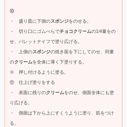
⑩
・ 盛り皿に下側の
スポンジ
をのせる。
・ 切り口にゴムべらで
チョコクリーム
の1/4量をの
せ、パレットナイフで塗り広げる。
・ 上側の
スポンジ
の焼き面を下にしてのせ、同量
の
クリーム
を全体に薄く下塗りする。
※ 押し付けるように塗る。
⑪ 仕上げ塗りをする
・ 表面に残りの
クリーム
をのせ、側面全体にも塗
り広げる。
・ 側面は下から上にすくうように塗り、筋をつけ
る。