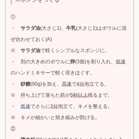
①
・
サラダ油
(大さじ1)、
牛乳
(大さじ1)はボウルに混
ぜ合わせておく(A)
※
サラダ油
で軽くシンプルなスポンジに。
・ 別の大きめのボウルに
卵
(3個)を割り入れ、
低速
のハンドミキサーで軽く溶きほぐす。
・
砂糖
(90g)を加え、
高速
で
4分
泡立てる。
※ 持ち上げて落ちた筋が
5秒以上
残るまで。
・
低速
でさらに
2分
泡立て、キメを整える。
※ キメが細かいと焼き縮みが防げる。
②