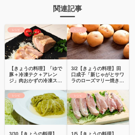
関連記事
レシピ
レシピ
【きょうの料理】「ゆで
3/2【きょうの料理】田
豚＋冷凍テク＋アレン
口成子「新じゃがとサワ
ジ」肉おかずの冷凍スト
ラのローズマリー焼き」
ック
作り方
レシピ
レシピ
3/30【きょうの料理】
1/5【きょうの料理】