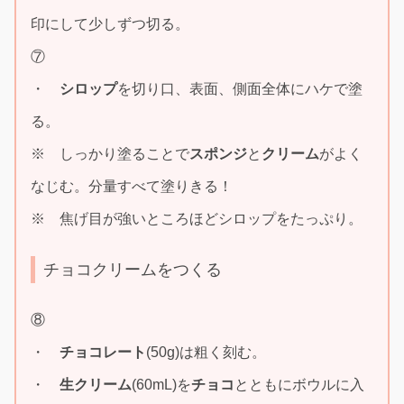
印にして少しずつ切る。
⑦
・
シロップ
を切り口、表面、側面全体にハケで塗
る。
※ しっかり塗ることで
スポンジ
と
クリーム
がよく
なじむ。分量すべて塗りきる！
※ 焦げ目が強いところほどシロップをたっぷり。
チョコクリームをつくる
⑧
・
チョコレート
(50g)は粗く刻む。
・
生クリーム
(60mL)を
チョコ
とともにボウルに入