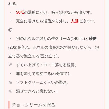
れる。
・
50℃
の湯煎にかけ、時々混ぜながら溶かす。
・ 完全に溶けたら湯煎から外し、
人肌
に冷ます。
⑨
・ 別のボウルに残りの
生クリーム
(140mL)と
砂糖
(20g)を入れ、ボウルの底を氷水で冷やしながら、泡
立て器で泡立てる(五分立て)。
※ すくい上げてトロトロ落ちる程度。
・ ⑧を加えて泡立てる(ハ分立て)。
※ ソフトクリームくらいの堅さ。
※ 混ぜすぎると戻れない！
チョコクリームを塗る