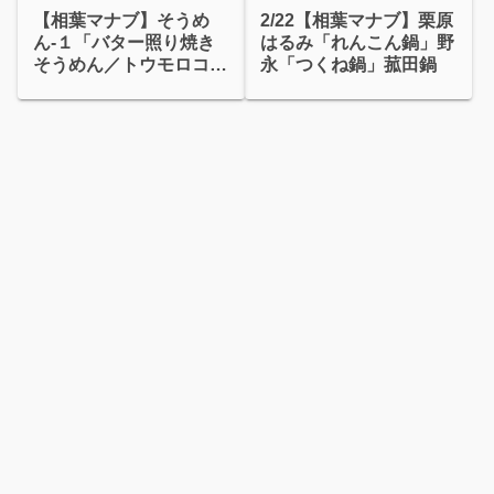
【相葉マナブ】そうめ
2/22【相葉マナブ】栗原
ん-１「バター照り焼き
はるみ「れんこん鍋」野
そうめん／トウモロコシ
永「つくね鍋」菰田鍋
そうめん」