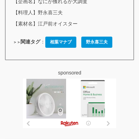
【企画名】なにが獲れるか大調査
【料理人】野永喜三夫
【素材名】江戸前オイスター
関連タグ
：
相葉マナブ
野永喜三夫
＞＞
sponsored