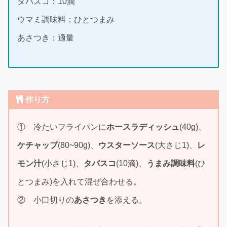
タバスコ：10滴
ウマミ調味料：ひとつまみ
あさつき：適量
作り方
① 冷たいフライパンに
ホースラディッシュ
(40g)、
ケチャップ
(80~90g)、
ウスターソース
(大さじ1)、
レ
モン汁
(小さじ1)、
タバスコ
(10滴)、
うまみ調味料
(ひ
とつまみ)を入れて混ぜ合わせる。
② 小口切りの
あさつき
を添える。