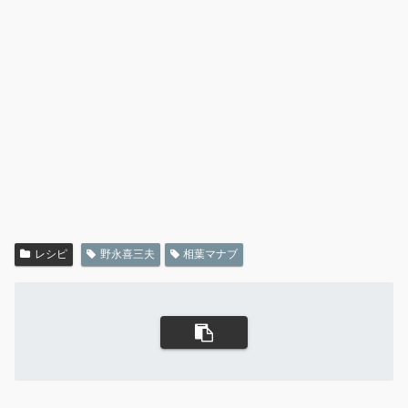
レシピ
野永喜三夫
相葉マナブ