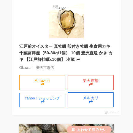
江戸前オイスター 真牡蠣 殻付き牡蠣 生食用カキ
千葉富津産（50-80g/1個） 10個 豊洲直送 かき カ
キ 【江戸前牡蠣x10個】 冷蔵
Okawari 楽天市場店
Amazon
楽天市場
メルカリ
Yahoo！ショッピング
ポチップ