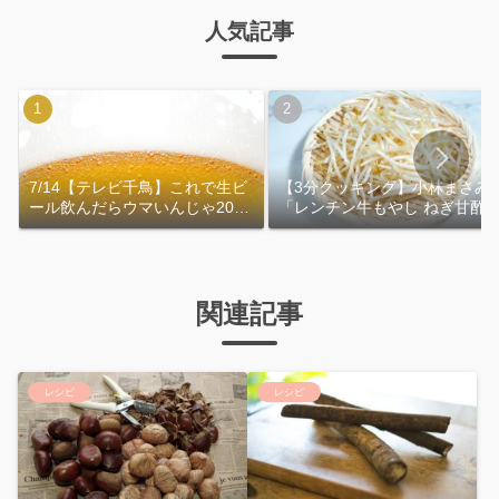
人気記事
7/14【テレビ千鳥】これで生ビ
【3分クッキング】小林まさみ
ール飲んだらウマいんじゃ2026
「レンチン牛もやし ねぎ甘酢
｜おおよその作り方
れ」作り方
関連記事
レシピ
レシピ