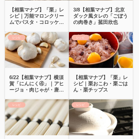
【相葉マナブ】「栗」レ
3/8【相葉マナブ】北京
シピ｜万能マロンクリー
ダック風タレの「ごぼう
ムでパスタ・コロッケ・
の肉巻き」菰田欣也
モンブラン
レシピ
レシピ
6/22【相葉マナブ】横須
【相葉マナブ】「栗」レ
賀「にんにく④」｜アヒ
シピ｜栗おこわ・栗ごは
ージョ・肉じゃが・唐揚
ん・栗チップス
げ
レシピ
レシピ