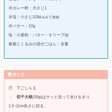
＠カレー粉：大さじ1
＠塩：小さじ2/3
味をみて加減
＠バター：10g
塩・小麦粉・バター・オリーブ油
春菊とくるみの混ぜごはん：全量
作り方
① 下ごしらえ
・
切干大根
(30g)はサッと洗って水けをきり、
1.5~2cm長さに切る。