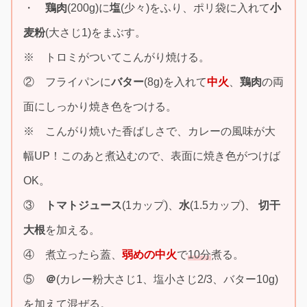
・
鶏肉
(200g)に
塩
(少々)をふり、ポリ袋に入れて
小
麦粉
(大さじ1)をまぶす。
※ トロミがついてこんがり焼ける。
② フライパンに
バター
(8g)を入れて
中火
、
鶏肉
の両
面にしっかり焼き色をつける。
※ こんがり焼いた香ばしさで、カレーの風味が大
幅UP！このあと煮込むので、表面に焼き色がつけば
OK。
③
トマトジュース
(1カップ)、
水
(1.5カップ)、
切干
大根
を加える。
④ 煮立ったら蓋、
弱めの中火
で
10分
煮る。
⑤
＠
(カレー粉大さじ1、塩小さじ2/3、バター10g)
を加えて混ぜる。