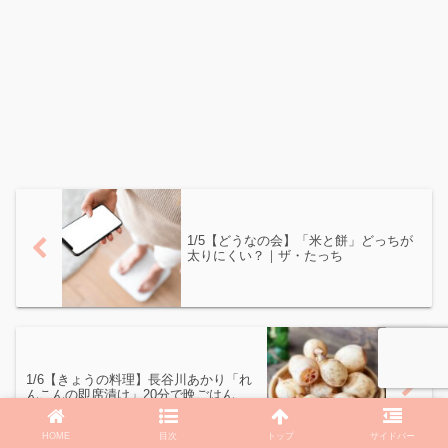
1/5【どうなの会】「米と餅」どっちが
太りにくい？｜ザ・たっち
1/6【きょうの料理】長谷川あかり「れ
んこんの即席漬け」20分で晩ごはん
HOME
目次
トップ
サイドバー