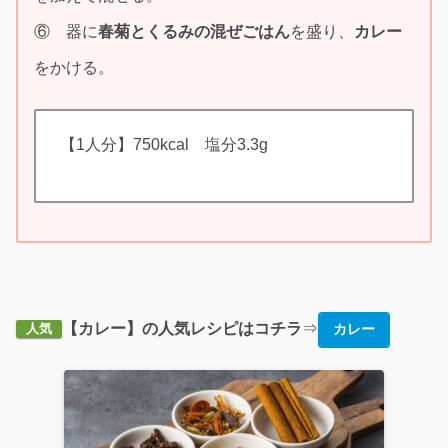
⑥ 器に
春菊とくるみの混ぜごはん
を盛り、
カレー
をかける。
【1人分】750kcal 塩分3.3g
【カレー】の人気レシピはコチラ
⇒
カレー
人気