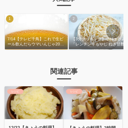
7/14【テレビ千鳥】これで生ビ
【3分クッキング】小林まさみ
ール飲んだらウマいんじゃ2026
「レンチン牛もやし ねぎ甘酢
｜おおよその作り方
れ」作り方
関連記事
レシピ
レシピ
12/22【きょうの料理】