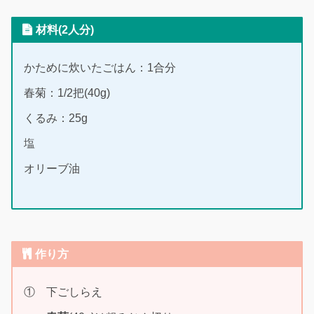
材料(2人分)
かために炊いたごはん：1合分
春菊：1/2把(40g)
くるみ：25g
塩
オリーブ油
作り方
① 下ごしらえ