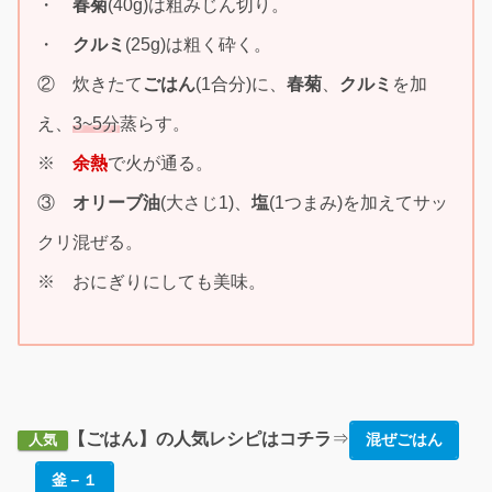
・
春菊
(40g)は粗みじん切り。
・
クルミ
(25g)は粗く砕く。
② 炊きたて
ごはん
(1合分)に、
春菊
、
クルミ
を加
え、
3~5分
蒸らす。
※
余熱
で火が通る。
③
オリーブ油
(大さじ1)、
塩
(1つまみ)を加えてサッ
クリ混ぜる。
※ おにぎりにしても美味。
【ごはん】の人気レシピはコチラ
⇒
混ぜごはん
人気
釜－１