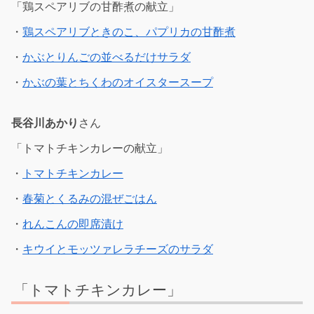
「鶏スペアリブの甘酢煮の献立」
・
鶏スペアリブときのこ、パプリカの甘酢煮
・
かぶとりんごの並べるだけサラダ
・
かぶの葉とちくわのオイスタースープ
長谷川あかり
さん
「トマトチキンカレーの献立」
・
トマトチキンカレー
・
春菊とくるみの混ぜごはん
・
れんこんの即席漬け
・
キウイとモッツァレラチーズのサラダ
「トマトチキンカレー」