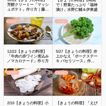
【きょうの料理】2時間
芳醇クリーミー「マッシ
で！野菜たっぷり「福神
ュポテト」作り方｜藤野
漬け」水野仁輔＆伊東盛
賢治
レシピ
レシピ
12/22【きょうの料理】
5/27【きょうの料理】井
「牛肉の赤ワイン煮込み
上かなえ「ポークステー
／マカロナード」作り方
キ パセリソース」作り
方
レシピ
レシピ
2/10【きょうの料理】小
【きょうの料理】「えび