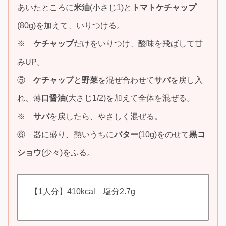
あいたところに
米油
(小さじ1)と
トマトケチャップ
(80g)を加えて、いりつける。
※
ケチャップ
だけをいりつけ、酸味を飛ばして甘
みUP。
⑤
ケチャップ
と
野菜
を混ぜ合わせて
サバ
を戻し入
れ、薄
口醤油
(大さじ1/2)を加えて全体を混ぜる。
※
サバ
を戻したら、やさしく混ぜる。
⑥ 器に盛り、熱いうちに
バター
(10g)をのせて
黒コ
ショウ
(少々)をふる。
【1人分】410kcal 塩分2.7g