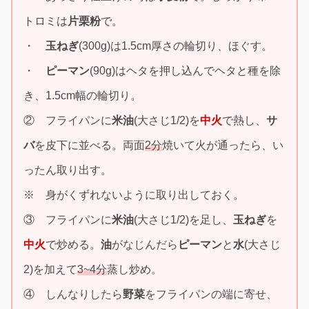
トロミは
片栗粉
で。
・
玉ねぎ
(300g)は1.5cm厚さの輪切り、ほぐす。
・
ピーマン
(90g)はヘタを押し込んでヘタと種を除
き、1.5cm幅の輪切り。
② フライパンに
米油
(大さじ1/2)を
中火
で熱し、
サ
バ
を皮下に並べる。両面
2分
焼いて火が通ったら、い
ったん取り出す。
※ 身がくずれないように取り出しておく。
③ フライパンに
米油
(大さじ1/2)を足し、
玉ねぎ
を
中火
で炒める。
油
がなじんだら
ピーマン
と
水
(大さじ
2)を加えて
3~4分
蒸し炒め。
④ しんなりしたら
野菜
をフライパンの端に寄せ、