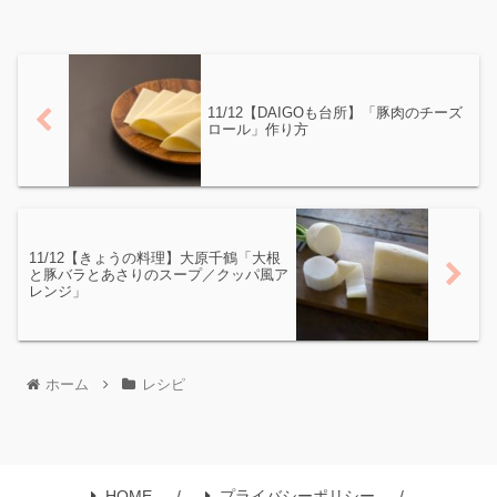
11/12【DAIGOも台所】「豚肉のチーズ
ロール」作り方
11/12【きょうの料理】大原千鶴「大根
と豚バラとあさりのスープ／クッパ風ア
レンジ」
ホーム
レシピ
HOME
プライバシーポリシー