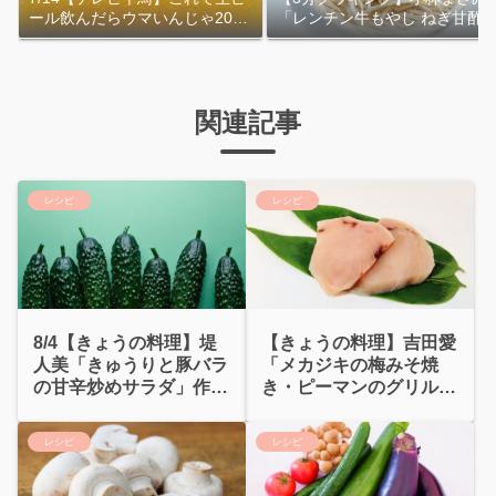
ール飲んだらウマいんじゃ2026
「レンチン牛もやし ねぎ甘酢
｜おおよその作り方
れ」作り方
関連記事
レシピ
レシピ
8/4【きょうの料理】堤
【きょうの料理】吉田愛
人美「きゅうりと豚バラ
「メカジキの梅みそ焼
の甘辛炒めサラダ」作り
き・ピーマンのグリル」
方
作り方
レシピ
レシピ