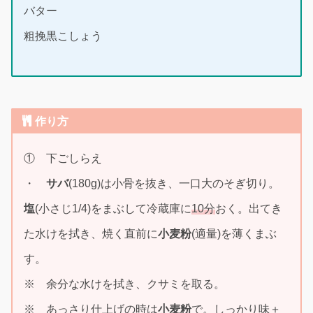
バター
粗挽黒こしょう
作り方
① 下ごしらえ
・
サバ
(180g)は小骨を抜き、一口大のそぎ切り。
塩
(小さじ1/4)をまぶして冷蔵庫に
10分
おく。出てき
た水けを拭き、焼く直前に
小麦粉
(適量)を薄くまぶ
す。
※ 余分な水けを拭き、クサミを取る。
※ あっさり仕上げの時は
小麦粉
で。しっかり味＋