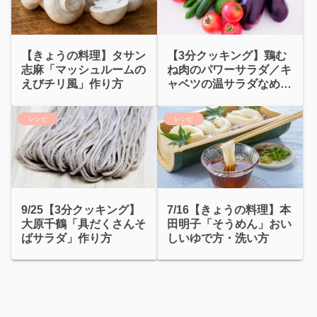
【きょうの料理】タサン
【3分クッキング】鶏む
志麻「マッシュルームの
ね肉のパワーサラダ／キ
えびチリ風」作り方
ャベツの温サラダなめ茸
ドレッシング
レシピ
レシピ
9/25【3分クッキング】
7/16【きょうの料理】本
大原千鶴「具だくさんそ
田明子「そうめん」おい
ばサラダ」作り方
しいゆで方・洗い方