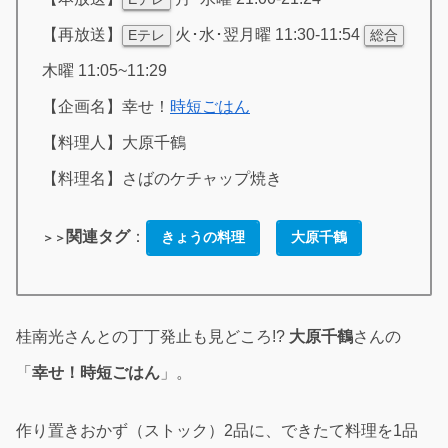
【再放送】
火･水･翌月曜 11:30-11:54
Eテレ
総合
木曜 11:05~11:29
【企画名】幸せ！
時短ごはん
【料理人】大原千鶴
【料理名】さばのケチャップ焼き
関連タグ
：
きょうの料理
大原千鶴
＞＞
桂南光さんとの丁丁発止も見どころ!?
大原千鶴
さんの
「
幸せ！時短ごはん
」。
作り置きおかず（ストック）2品に、できたて料理を1品