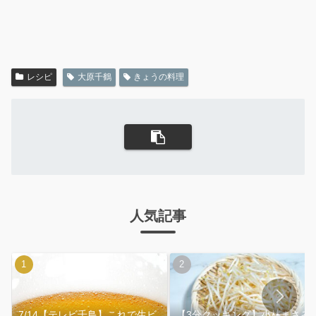
レシピ
大原千鶴
きょうの料理
人気記事
7/14【テレビ千鳥】これで生ビ
【3分クッキング】小林まさみ