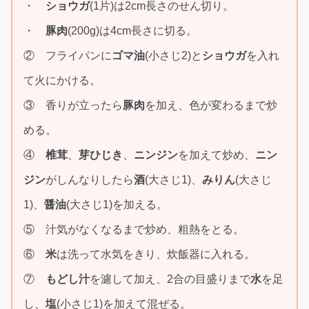
・
ショウガ
(1片)は2cm長さのせん切り。
・
豚肉
(200g)は4cm長さに切る。
② フライパンに
ゴマ油
(小さじ2)と
ショウガ
を入れ
て火にかける。
③ 香りが立ったら
豚肉
を加え、色が変わるまで炒
める。
④
椎茸
、
芽ひじき
、
ニンジン
を加えて炒め、
ニン
ジン
がしんなりしたら
酒
(大さじ1)、
みりん
(大さじ
1)、
醤油
(大さじ1)を加える。
⑤ 汁気がなくなるまで炒め、粗熱をとる。
⑥
米
は洗って水気をきり、炊飯器に入れる。
⑦
もどし汁
を濾して加え、2合の目盛りまで
水
を足
し、
塩
(小さじ1)を加えて混ぜる。