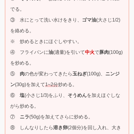
でる。
③ 水にとって洗い水けをきり、
ゴマ油
(大さじ1/2)
を絡める。
※ 炒めるときにほぐしやすい。
④ フライパンに
油
(適量)を引いて
中火
で
豚肉
(100g)
を炒める。
⑤
肉
の色が変わってきたら
玉ねぎ
(100g)、
ニンジ
ン
(30g)を加えて
1~2分
炒める。
⑥
塩
(小さじ1/3)をふり、
そうめん
を加えほぐしな
がら炒める。
⑦
ニラ
(50g)を加えてさらに炒める。
⑧ しんなりしたら
溶き卵
(2個分)を回し入れ、大き