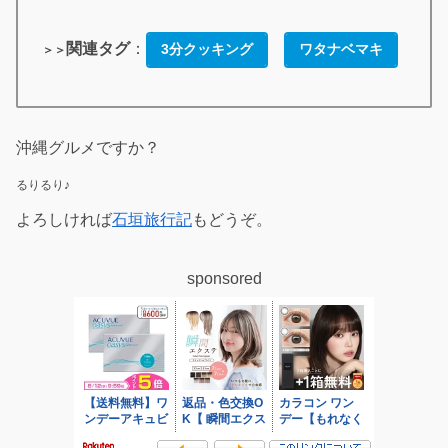
関連タグ
：
3分クッキング
ワタナベマキ
＞＞
沖縄グルメですか？
るりるり♪
よろしければ
石垣旅行記
もどうぞ。
sponsored