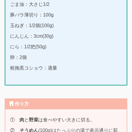
ごま油：大さじ1/2
豚バラ薄切り：100g
玉ねぎ：1/2個(100g)
にんじん：3cm(30g)
にら：1/2把(50g)
卵：2個
粗挽黒コショウ：適量
作り方
①
肉
と
野菜
は食べやすい大きに切る。
②
そうめん
(100g)はたっぷりの湯で表示通りに茹