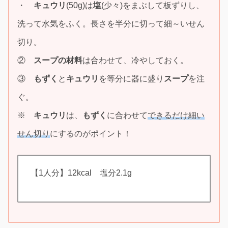
・
キュウリ
(50g)は
塩
(少々)をまぶして板ずりし、
洗って水気をふく。長さを半分に切って細～いせん
切り。
②
スープの材料
は合わせて、冷やしておく。
③
もずく
と
キュウリ
を等分に器に盛り
スープ
を注
ぐ。
※
キュウリ
は、
もずく
に合わせて
できるだけ細い
せん切り
にするのがポイント！
【1人分】12kcal 塩分2.1g