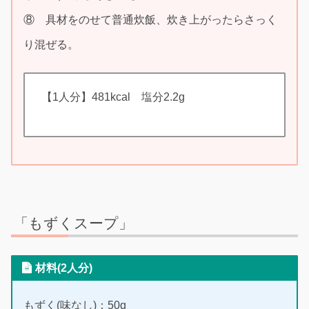
⑧ 具材をのせて普通炊飯、炊き上がったらさっく
り混ぜる。
【1人分】481kcal 塩分2.2g
「もずくスープ」
材料(2人分)
もずく(味なし)：50g