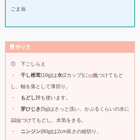
ごま油
作り方
① 下ごしらえ
・
干し椎茸
(10g)は
水
(2カップ)に
一晩
つけてもど
し、軸を落として薄切り。
・
もどし汁
も使います。
・
芽ひじき
(5g)はさっと洗い、かぶるくらいの水に
10分
つけてもどし、水気をきる。
・
ニンジン
(80g)は2cm長さの細切り。