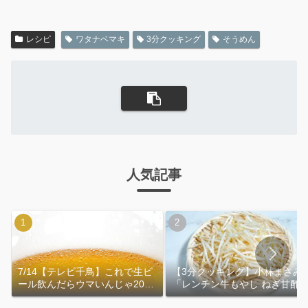
レシピ
ワタナベマキ
3分クッキング
そうめん
人気記事
7/14【テレビ千鳥】これで生ビ
【3分クッキング】小林まさみ
ール飲んだらウマいんじゃ2026
「レンチン牛もやし ねぎ甘酢
｜おおよその作り方
れ」作り方