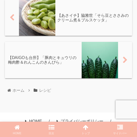
【あさイチ】脇雅世「そら豆とささみの
クリーム煮＆ブルスケッタ」
【DAIGOも台所】「豚肉とキュウリの
梅肉酢＆れんこんのきんぴら」
ホーム
レシピ
HOME
プライバシーポリシー
プロフィール
サイトマップ
お問い合わせ
HOME
目次
トップ
サイドバー