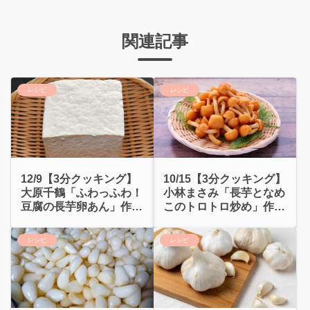
関連記事
レシピ
レシピ
12/9【3分クッキング】
10/15【3分クッキング】
大原千鶴「ふわっふわ！
小林まさみ「長芋となめ
豆腐の長芋卵あん」作り
このトロトロ炒め」作り
方
方
レシピ
レシピ