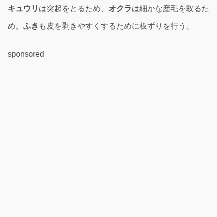
キュウリ
は突起をとるため、
オクラ
は細かな産毛を取るた
め。
ふき
も皮を剥きやすくするために板ずりを行う。
sponsored