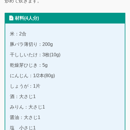
炒めて炊きます。
材料(4人分)
米：2合
豚バラ薄切り：200g
干ししいたけ：3枚(10g)
乾燥芽ひじき：5g
にんじん：1/2本(80g)
しょうが：1片
酒：大さじ1
みりん：大さじ1
醤油：大さじ1
塩 小さじ1