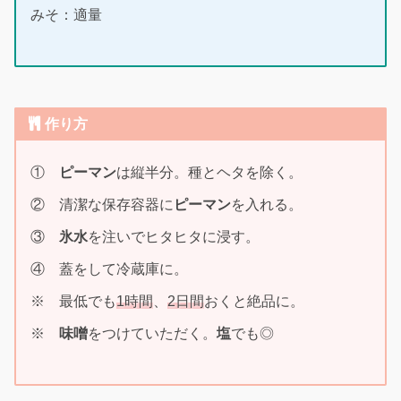
みそ：適量
作り方
①
ピーマン
は縦半分。種とヘタを除く。
② 清潔な保存容器に
ピーマン
を入れる。
③
氷水
を注いでヒタヒタに浸す。
④ 蓋をして冷蔵庫に。
※ 最低でも
1時間
、
2日間
おくと絶品に。
※
味噌
をつけていただく。
塩
でも◎