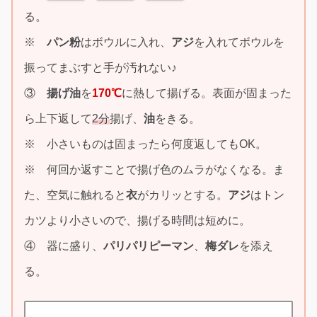
る。
※
パン粉
はボウルに入れ、
アジ
を入れてボウルを
振ってまぶすと手が汚れない♪
③
揚げ油
を
170℃
に熱して揚げる。表面が固まった
ら上下返して
2分
揚げ、
油
をきる。
※ 小さいものは固まったら何度返してもOK。
※ 何回か返すことで揚げ色のムラがなくなる。ま
た、空気に触れると
衣
がカリッとする。
アジ
はトン
カツより小さいので、揚げる時間は短めに。
④ 器に盛り、
パリパリピーマン
、
梅ダレ
を添え
る。