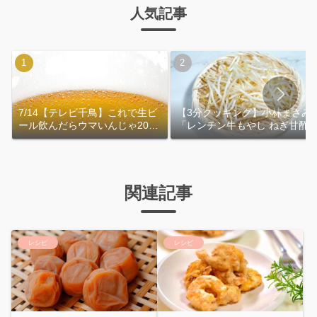
人気記事
7/14【テレビ千鳥】これで生ビ
【3分クッキング】小林まさみ
ール飲んだらウマいんじゃ2026
「レンチン牛もやし ねぎ甘酢
｜おおよその作り方
れ」作り方
関連記事
レシピ
レシピ