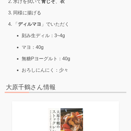
水けを拭いて
青じそ
、
衣
同様に揚げる
「
ディルマヨ
」でいただく
刻み生ディル：3~4g
マヨ：40g
無糖Pヨーグルト：40g
おろしにんにく：少々
大原千鶴さん情報