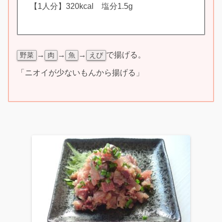
【1人分】320kcal 塩分1.5g
→
→
→
で揚げる。
野菜
肉
魚
えび
「ニオイが少ないもんから揚げる」