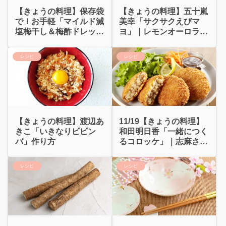
【きょうの料理】保存袋
【きょうの料理】五十嵐
で！お手軽「マイルド減
美幸「サクサクえびマ
塩梅干し＆梅酢ドレッシ
ヨ」｜レモンオーロラソ
ング」重信初江
ースのエビマヨ
レシピ
レシピ
【きょうの料理】渡辺あ
11/19【きょうの料理】
きこ「いきなりビビン
和田明日香「一緒につく
バ」作り方
るコロッケ」｜志麻さん
の豆腐コロッケ
レシピ
レシピ