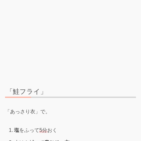
「鮭フライ」
「あっさり衣」で。
塩
をふって
5分
おく