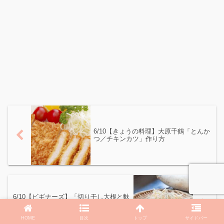
6/10【きょうの料理】大原千鶴「とんか
つ／チキンカツ」作り方
6/10【ビギナーズ】「切り干し大根と麩
の煮物／切干大根といかくんの即席漬
け」
HOME
目次
トップ
サイドバー