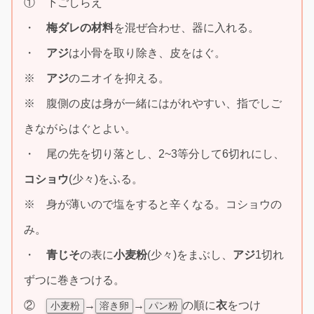
① 下ごしらえ
・
梅ダレの材料
を混ぜ合わせ、器に入れる。
・
アジ
は小骨を取り除き、皮をはぐ。
※
アジ
のニオイを抑える。
※ 腹側の皮は身が一緒にはがれやすい、指でしご
きながらはぐとよい。
・ 尾の先を切り落とし、2~3等分して6切れにし、
コショウ
(少々)をふる。
※ 身が薄いので塩をすると辛くなる。コショウの
み。
・
青じそ
の表に
小麦粉
(少々)をまぶし、
アジ
1切れ
ずつに巻きつける。
②
→
→
の順に
衣
をつけ
小麦粉
溶き卵
パン粉