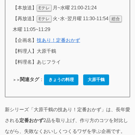
【本放送】
月~水曜 21:00-21:24
Eテレ
【再放送】
火･水･翌月曜 11:30-11:54
Eテレ
総合
木曜 11:05~11:29
【企画名】
技あり！定番おかず
【料理人】大原千鶴
【料理名】あじフライ
関連タグ
：
きょうの料理
大原千鶴
＞＞
新シリーズ「大原千鶴の技あり！定番おかず」は、長年愛
される
定番おかず
2品を取り上げ、作り方のコツを対比し
ながら、失敗なくおいしくつくるワザを学ぶ企画です。