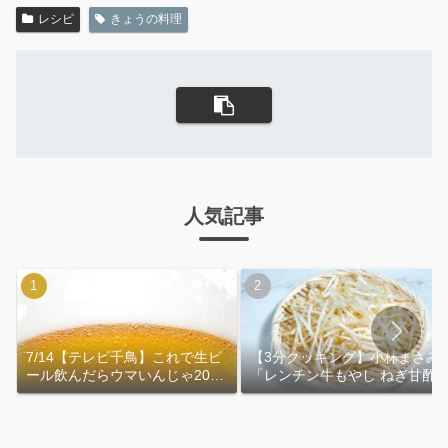
レシピ
きょうの料理
人気記事
7/14【テレビ千鳥】これで生ビ
【3分クッキング】小林まさみ
ール飲んだらウマいんじゃ2026
「レンチン牛もやし ねぎ甘酢
｜おおよその作り方
れ」作り方