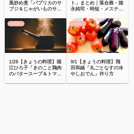
風炒め煮「パプリカのサ
ト」まとめ｜落合務・徳
ブジ＆じゃがいものサブ
永純司・時短・メスティ
ジ」アジアごはん
ン・冷凍テク
レシピ
レシピ
1/28【きょうの料理】堀
9/1【きょうの料理】飛
江ひろ子「きのこと鶏肉
田和緒「丸ごとなすの冷
のバタースープ＆トマト
やしおでん」作り方
ミルクスープ」