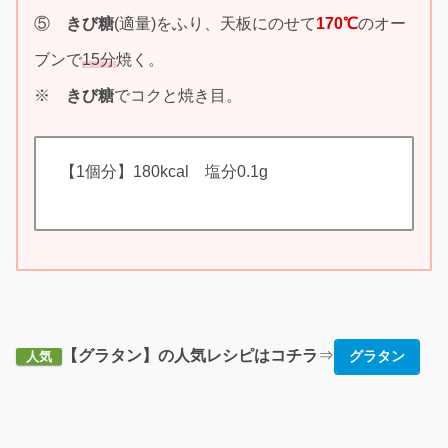
⑤
きび糖
(適量)をふり、天板にのせて
170℃
のオー
ブンで
15分
焼く。
※
きび糖
でコクと焼き目。
【1個分】180kcal 塩分0.1g
【グラタン】の人気レシピはコチラ
⇒
グラタン
人気