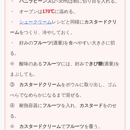
・
バニラビーンズ
(2~3cm)は鞘に切り目を入れる。
・ オーブンは
170℃
に温める。
・
シュークリーム
レシピと同様に
カスタードクリ
ーム
をつくり、冷やしておく。
・ 好みの
フルーツ
(適量)を食べやすい大きさに切
る。
※ 酸味のある
フルーツ
には、好みで
きび糖
(適量)を
まぶしても。
③
カスタードクリーム
をボウルに取り出し、ゴム
べらでなめらかになるまで混ぜる。
④ 耐熱容器に
フルーツ
を入れ、
カスタード
をのせ
る。
※
カスタードクリーム
で
フルーツ
を覆う。