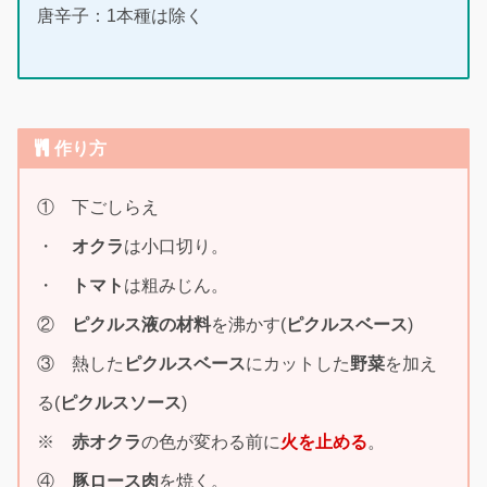
唐辛子：1本種は除く
作り方
① 下ごしらえ
・
オクラ
は小口切り。
・
トマト
は粗みじん。
②
ピクルス液の材料
を沸かす(
ピクルスベース
)
③ 熱した
ピクルスベース
にカットした
野菜
を加え
る(
ピクルスソース
)
※
赤オクラ
の色が変わる前に
火を止める
。
④
豚ロース肉
を焼く。