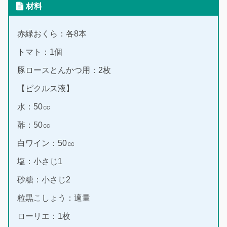
材料
赤緑おくら：各8本
トマト：1個
豚ロースとんかつ用：2枚
【ピクルス液】
水：50㏄
酢：50㏄
白ワイン：50㏄
塩：小さじ1
砂糖：小さじ2
粒黒こしょう：適量
ローリエ：1枚