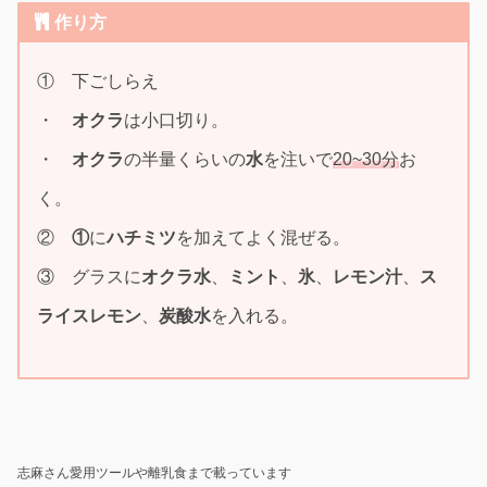
作り方
① 下ごしらえ
・
オクラ
は小口切り。
・
オクラ
の半量くらいの
水
を注いで
20~30分
お
く。
②
①
に
ハチミツ
を加えてよく混ぜる。
③ グラスに
オクラ
水
、
ミント
、
氷
、
レモン汁
、
ス
ライスレモン
、
炭酸水
を入れる。
志麻さん愛用ツールや離乳食まで載っています