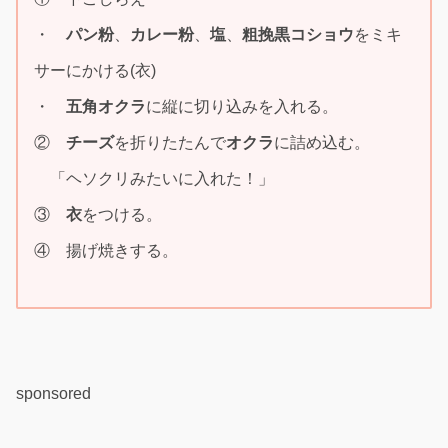
・
パン粉
、
カレー粉
、
塩
、
粗挽黒コショウ
をミキ
サーにかける(衣)
・
五角オクラ
に縦に切り込みを入れる。
②
チーズ
を折りたたんで
オクラ
に詰め込む。
「ヘソクリみたいに入れた！」
③
衣
をつける。
④ 揚げ焼きする。
sponsored