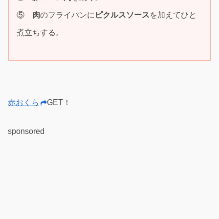
⑤
肉
のフライパンに
ピクルスソース
を加えてひと
煮立ちする。
赤おくら
GET！
sponsored