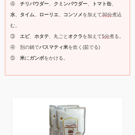
④
チリパウダー
、
クミンパウダー
、
トマト缶
、
水
、
タイム
、
ローリエ
、
コンソメ
を加えて
30分
煮込
む。
③
エビ
、
ホタテ
、丸ごと
オクラ
を加えて
5分
煮る。
④ 別の鍋で
バスマティ米
を炊く(茹でる)
⑤
米
に
ガンボ
をかける。