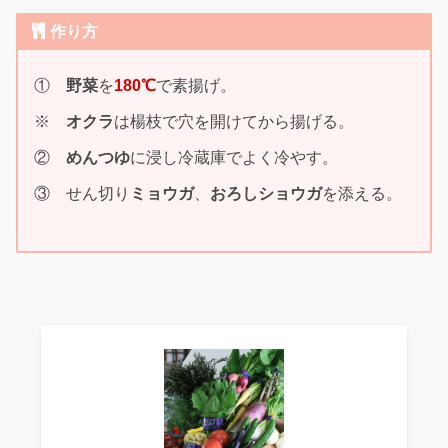
作り方
①
野菜
を
180℃
で素揚げ。
※
オクラ
は楊枝で穴を開けてから揚げる。
②
めんつゆ
に浸し冷蔵庫でよく冷やす。
③ せん切り
ミョウガ
、
おろしショウガ
を添える。