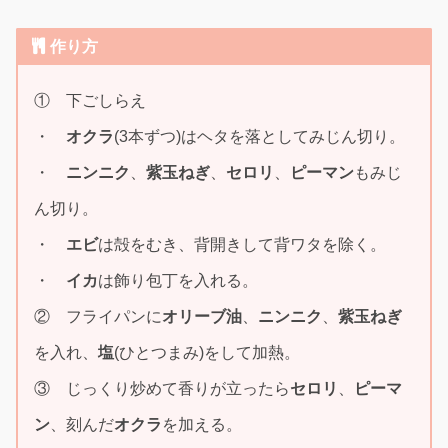
作り方
① 下ごしらえ
・
オクラ
(3本ずつ)はヘタを落としてみじん切り。
・
ニンニク
、
紫玉ねぎ
、
セロリ
、
ピーマン
もみじ
ん切り。
・
エビ
は殻をむき、背開きして背ワタを除く。
・
イカ
は飾り包丁を入れる。
② フライパンに
オリーブ油
、
ニンニク
、
紫玉ねぎ
を入れ、
塩
(ひとつまみ)をして加熱。
③ じっくり炒めて香りが立ったら
セロリ
、
ピーマ
ン
、刻んだ
オクラ
を加える。