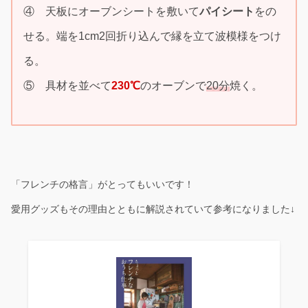
④ 天板にオーブンシートを敷いて
パイシート
をの
せる。端を1cm2回折り込んで縁を立て波模様をつけ
る。
⑤ 具材を並べて
230℃
のオーブンで
20分
焼く。
「フレンチの格言」がとってもいいです！
愛用グッズもその理由とともに解説されていて参考になりました↓