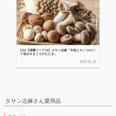
1/10【沸騰ワード10】タサン志麻「牛肉とキノコのパ
イ包み＆まぐろのたたき」
「...
2025.01.10
タサン志麻さん愛用品