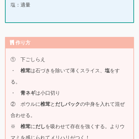
塩：適量
作り方
① 下ごしらえ
・
椎茸
は石づきを除いて薄くスライス、
塩
をす
る。
・
青ネギ
は小口切り
② ボウルに
椎茸
と
だしパック
の中身を入れて混ぜ
合わせる。
※
椎茸
に
だし
を吸わせて存在を強くする。よりウ
マミを感じられてメリハリがつく！