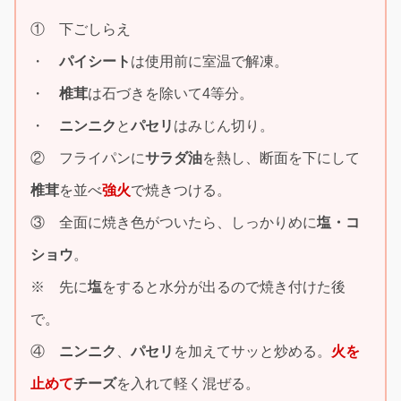
① 下ごしらえ
・
パイシート
は使用前に室温で解凍。
・
椎茸
は石づきを除いて4等分。
・
ニンニク
と
パセリ
はみじん切り。
② フライパンに
サラダ油
を熱し、断面を下にして
椎茸
を並べ
強火
で焼きつける。
③ 全面に焼き色がついたら、しっかりめに
塩・コ
ショウ
。
※ 先に
塩
をすると水分が出るので焼き付けた後
で。
④
ニンニク
、
パセリ
を加えてサッと炒める。
火を
止めて
チーズ
を入れて軽く混ぜる。