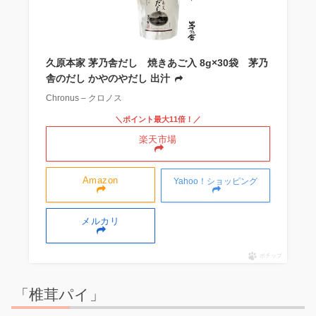
久原本家 茅乃舎だし 焼きあご入 8g×30袋 茅乃
舎のだし かやのやだし 出汁
Chronus – クロノス
＼ポイント最大11倍！／
楽天市場
Amazon
Yahoo！ショッピング
メルカリ
ポチップ
「椎茸パイ」