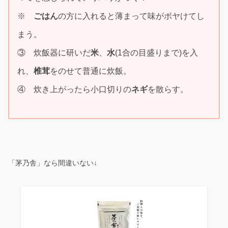
※
ごはん
の方に入れると薄まって味がボヤけてし
まう。
③ 炊飯器に研いだ
米
、
水
(1合の目盛りまで)を入
れ、
椎茸
をのせて普通に炊飯。
④ 炊き上がったら小口切りの
ネギ
を散らす。
「茅乃舎」なら間違いない↓