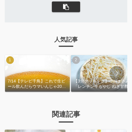
人気記事
7/14【テレビ千鳥】これで生ビ
【3分クッキング】小林まさみ
ール飲んだらウマいんじゃ2026
「レンチン牛もやし ねぎ甘酢
｜おおよその作り方
れ」作り方
関連記事