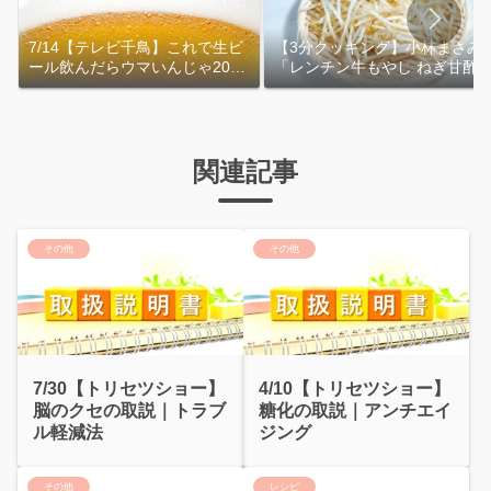
7/14【テレビ千鳥】これで生ビ
【3分クッキング】小林まさみ
ール飲んだらウマいんじゃ2026
「レンチン牛もやし ねぎ甘酢
｜おおよその作り方
れ」作り方
関連記事
その他
その他
7/30【トリセツショー】
4/10【トリセツショー】
脳のクセの取説｜トラブ
糖化の取説｜アンチエイ
ル軽減法
ジング
その他
レシピ