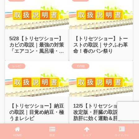
5/28【トリセツショー】
【トリセツショー】トー
カビの取説｜最強の対策
ストの取説｜サクふわ革
「エアコン・風呂場・洗
命！春のパン祭り
濯機・水虫」
レシピ
その他
【トリセツショー】納豆
12/5【トリセツショー】
の取説｜目覚め納豆・極
改定版・肝臓の取説｜脂
うまレシピ
肪肝に効く運動＆肝臓ケ
ア
HOME
目次
トップ
サイドバー