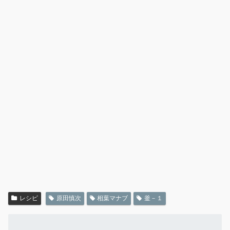
レシピ
原田慎次
相葉マナブ
釜－１