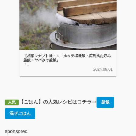
【相葉マナブ】釜－１「ホタテ塩釜飯・広島風お好み
釜飯・ヤバみそ釜飯」
「...
2024.09.01
【ごはん】の人気レシピはコチラ
⇒
釜飯
人気
混ぜごはん
sponsored