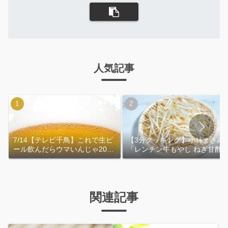
人気記事
7/14【テレビ千鳥】これで生ビ
【3分クッキング】小林まさみ
ール飲んだらウマいんじゃ2026
「レンチン牛もやし ねぎ甘酢
｜おおよその作り方
れ」作り方
関連記事