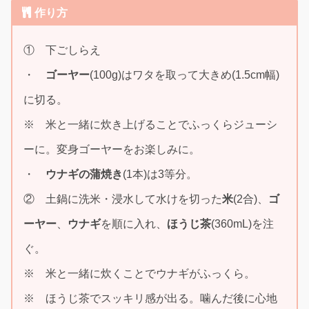
作り方
① 下ごしらえ
・
ゴーヤー
(100g)はワタを取って大きめ(1.5cm幅)
に切る。
※ 米と一緒に炊き上げることでふっくらジューシ
ーに。変身ゴーヤーをお楽しみに。
・
ウナギの蒲焼き
(1本)は3等分。
② 土鍋に洗米・浸水して水けを切った
米
(2合)、
ゴ
ーヤー
、
ウナギ
を順に入れ、
ほうじ茶
(360mL)を注
ぐ。
※ 米と一緒に炊くことでウナギがふっくら。
※ ほうじ茶でスッキリ感が出る。噛んだ後に心地