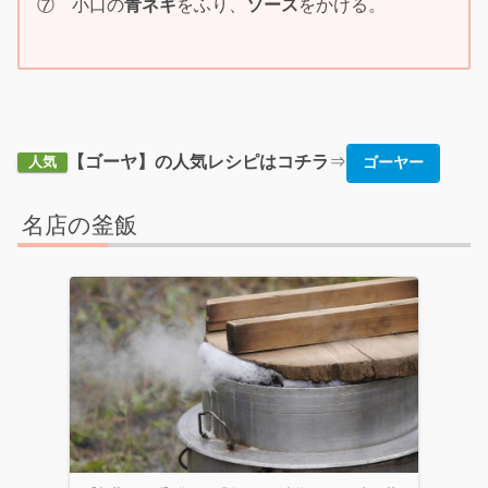
⑦ 小口の
青ネギ
をふり、
ソース
をかける。
【ゴーヤ】の人気レシピはコチラ
⇒
ゴーヤー
人気
名店の釜飯