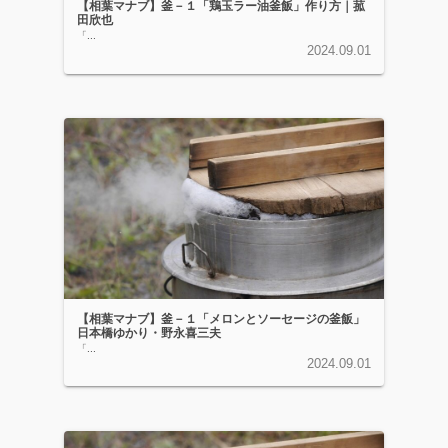
【相葉マナブ】釜－１「鶏玉ラー油釜飯」作り方｜菰
田欣也
「...
2024.09.01
【相葉マナブ】釜－１「メロンとソーセージの釜飯」
日本橋ゆかり・野永喜三夫
「...
2024.09.01