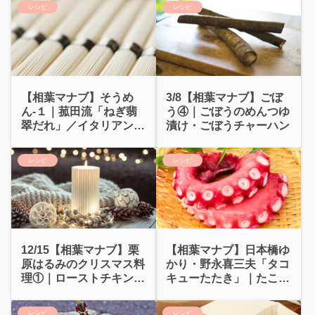
レシピ
レシピ
【相葉マナブ】そうめ
3/8【相葉マナブ】ごぼ
ん-１｜菰田流「ねぎ翡
う④｜ごぼうのめんつゆ
翠だれ」／イタリアン風
漬け・ごぼうチャーハン
そうめん
レシピ
レシピ
12/15【相葉マナブ】栗
【相葉マナブ】日本橋ゆ
原はるみのクリスマス料
かり・野永喜三夫「タコ
理①｜ローストチキン／
キューたたき」｜たこき
ピリ辛あんかけ茶碗蒸し
ゅうキムマヨあえ
レシピ
レシピ