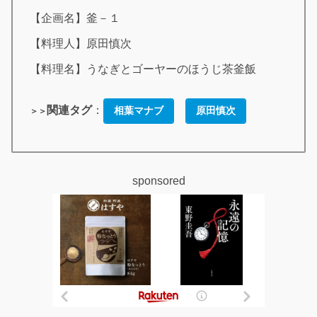
【企画名】釜－１
【料理人】原田慎次
【料理名】うなぎとゴーヤーのほうじ茶釜飯
関連タグ
：
相葉マナブ
原田慎次
＞＞
sponsored