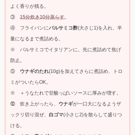
よく香りが残る。
③
15分炊き10分蒸らす
。
④ フライパンに
バルサミコ酢
(大さじ1)を入れ、半
量になるまで煮詰める。
※ バルサミコでイタリアンに。先に煮詰めて焦げ
防止。
⑤
ウナギのたれ
(10g)を加えてさらに煮詰め、トロ
ミがついたらOK。
※ ＋うなたれで甘酸っぱいソースに厚みが増す。
⓺ 炊き上がったら、
ウナギ
が一口大になるようザ
ックリ切り混ぜ、
白ゴマ
(小さじ2)を散らして盛りつ
ける。