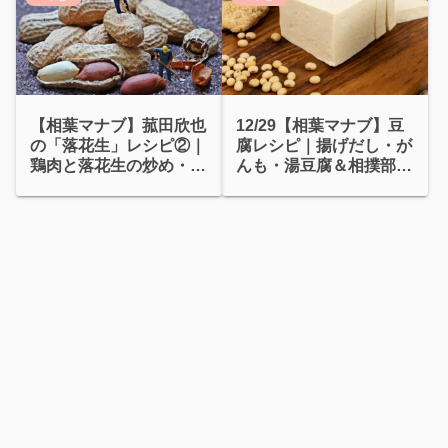
【相葉マナブ】菰田欣也
12/29【相葉マナブ】豆
の「落花生」レシピ②｜
腐レシピ｜揚げだし・が
鶏肉と落花生の炒め・白
んも・湯豆腐＆相撲部屋
い麻婆・絶品白玉
のタレ