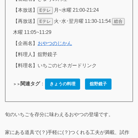
【本放送】
月~水曜 21:00-21:24
Eテレ
【再放送】
火･水･翌月曜 11:30-11:54
Eテレ
総合
木曜 11:05~11:29
【企画名】
おやつのじかん
【料理人】舘野鏡子
【料理名】いちごのビネガードリンク
関連タグ
：
きょうの料理
舘野鏡子
＞＞
旬のいちごを存分に味わえるおやつの登場です。
家にある道具で(？)手軽に(？)つくれる工夫が満載、試作