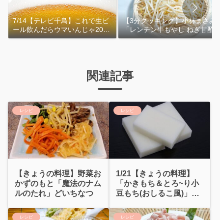
7/14【テレビ千鳥】これで生ビ
【3分クッキング】小林まさみ
ール飲んだらウマいんじゃ2026
「レンチン牛もやし ねぎ甘酢
｜おおよその作り方
れ」作り方
関連記事
レシピ
レシピ
【きょうの料理】野菜お
1/21【きょうの料理】
かずのもと「魔法のナム
「かきもち＆とろ~り小
ルのたれ」どいちなつ
豆もち(おしるこ風)」作
り方
レシピ
レシピ