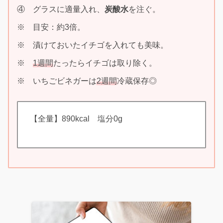
④ グラスに適量入れ、
炭酸水
を注ぐ。
※ 目安：約3倍。
※ 漬けておいたイチゴを入れても美味。
※
1週間
たったらイチゴは取り除く。
※ いちごビネガーは
2週間
冷蔵保存◎
【全量】890kcal 塩分0g