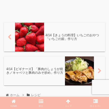
4/14【きょうの料理】いちごのおやつ
「いちごの姫」作り方
4/14【ビギナーズ】「豚肉のしょうが焼
き／キャベツと豚肉のみそ炒め」作り方
ホーム
レシピ
HOME
目次
トップ
サイドバー