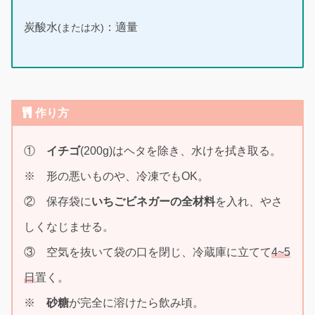
炭酸水
：適量
(または水)
作り方
①
イチゴ
(200g)はヘタを除き、水けを拭き取る。
※ 形の悪いものや、冷凍でもOK。
② 保存袋に
いちごビネガーの全材料
を入れ、やさ
しくなじませる。
③ 空気を抜いて袋の口を閉じ、冷蔵庫に立てて
4~5
日
置く。
※
砂糖
が完全に溶けたら飲み頃。