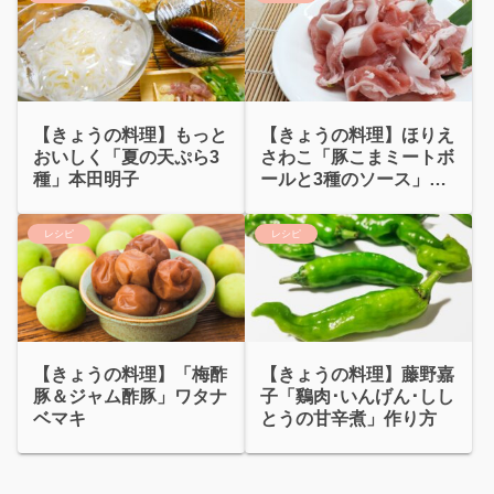
【きょうの料理】もっと
【きょうの料理】ほりえ
おいしく「夏の天ぷら3
さわこ「豚こまミートボ
種」本田明子
ールと3種のソース」作
り方
レシピ
レシピ
【きょうの料理】「梅酢
【きょうの料理】藤野嘉
豚＆ジャム酢豚」ワタナ
子「鷄肉･いんげん･しし
ベマキ
とうの甘辛煮」作り方