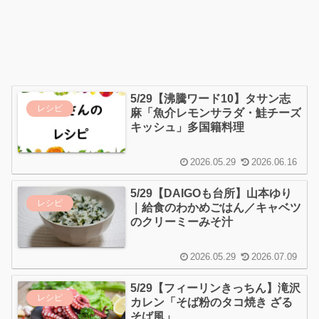
5/29【沸騰ワード10】タサン志
レシピ
麻「魚介レモンサラダ・鮭チーズ
キッシュ」多国籍料理
2026.05.29
2026.06.16
5/29【DAIGOも台所】山本ゆり
レシピ
｜給食のわかめごはん／キャベツ
のクリーミーみそ汁
2026.05.29
2026.07.09
5/29【フィーリンきっちん】滝沢
レシピ
カレン「そば粉のタコ焼き ざる
そば風」