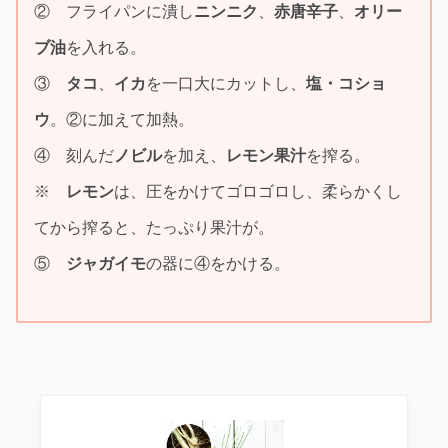
② フライパンに潰し
ニンニク
、
赤唐辛子
、
オリー
ブ油
を入れる。
③
タコ
、
イカ
を一口大にカットし、
塩・コショ
ウ
。②に加えて加熱。
④ 刻んだ
ノビル
を加え、
レモン果汁
を搾る。
※
レモン
は、圧をかけてゴロゴロし、柔らかくし
てから搾ると、たっぷり果汁が。
⑤
ジャガイモ
の器に④をかける。