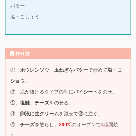
バター
塩・こしょう
作り方
①
ホウレンソウ
、
玉ねぎ
を
バター
で炒めて
塩・コ
ショウ
。
② 底が抜けるタイプの型に
パイシート
をのせ、
①
、
塩鮭
、
チーズ
をのせる。
③
卵液
に
生クリーム
を混ぜて
②
に注ぐ。
④
チーズ
を散らし、
200℃
のオーブンで
1時間
焼
く。