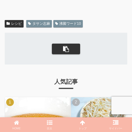
レシピ
タサン志麻
沸騰ワード10
人気記事
7/14【テレビ千鳥】これで生ビ
【3分クッキング】小林まさみ
ール飲んだらウマいんじゃ2026
「レンチン牛もやし ねぎ甘酢
HOME
目次
トップ
サイドバー