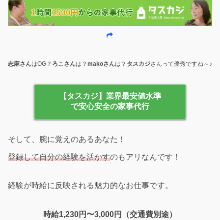
志麻さん
はOG？
ろこさん
は？
makoさん
は？
タスカジ
さんって優秀ですね～♪
【タスカジ】業界最安値水準
で安心安全の家事代行
そして、腕に覚えのあるあなた！
登録して自分の経験を活かす
のもアリなんです！
経験が時給に反映される魅力的なお仕事です。
時給1,230円〜3,000円（交通費別途）