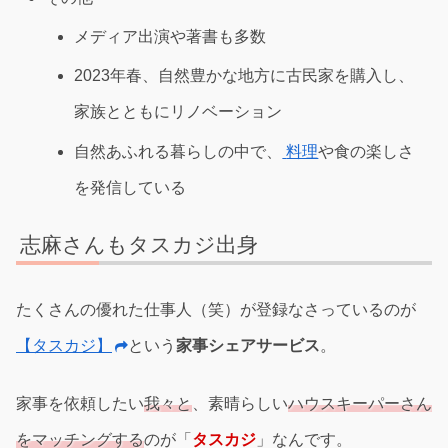
メディア出演や著書も多数
2023年春、自然豊かな地方に古民家を購入し、
家族とともにリノベーション
自然あふれる暮らしの中で、
料理
や食の楽しさ
を発信している
志麻さんもタスカジ出身
たくさんの優れた仕事人（笑）が登録なさっているのが
【タスカジ】
という
家事シェアサービス
。
家事を依頼したい
我々と
、素晴らしい
ハウスキーパーさん
をマッチングする
のが「
タスカジ
」なんです。