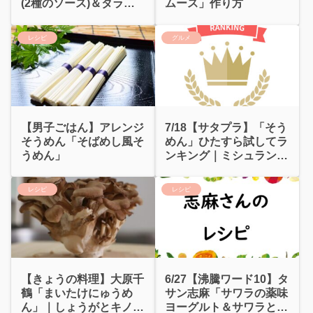
(2種のソース)＆タラの
ムース」作り方
ピルピル」
レシピ
グルメ
【男子ごはん】アレンジ
7/18【サタプラ】「そう
そうめん「そばめし風そ
めん」ひたすら試してラ
うめん」
ンキング｜ミシュランレ
シピ
レシピ
レシピ
【きょうの料理】大原千
6/27【沸騰ワード10】タ
鶴「まいたけにゅうめ
サン志麻「サワラの薬味
ん」｜しょうがとキノコ
ヨーグルト＆サワラとひ