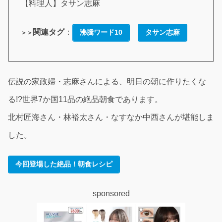
【料理人】タサン志麻
関連タグ
：
沸騰ワード10
タサン志麻
＞＞
伝説の家政婦・志麻さんによる、明日の朝に作りたくな
る!?世界7か国11品の絶品朝食であります。
北村匠海さん・林裕太さん・なすなか中西さんが堪能しま
した。
今回登場した絶品！朝食レシピ
sponsored