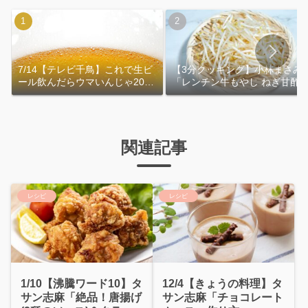
7/14【テレビ千鳥】これで生ビ
【3分クッキング】小林まさみ
ール飲んだらウマいんじゃ2026
「レンチン牛もやし ねぎ甘酢
｜おおよその作り方
れ」作り方
関連記事
レシピ
レシピ
1/10【沸騰ワード10】タ
12/4【きょうの料理】タ
サン志麻「絶品！唐揚げ
サン志麻「チョコレート