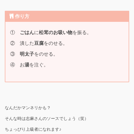
作り方
①
ごはん
に
松茸のお吸い物
を振る。
② 潰した
豆腐
をのせる。
③
明太子
をのせる。
④ お
湯
を注ぐ。
なんだかマンネリかも？
そんな時は志麻さんのソースでしょう（笑）
ちょっぴり上級者になれます♪