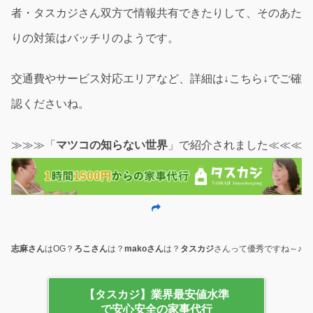
者・タスカジさん双方で情報共有できたりして、そのあた
りの対策はバッチリのようです。
交通費やサービス対応エリアなど、詳細は
↓
こちら
↓
でご確
認くださいね。
≫≫≫「
マツコの知らない世界
」で紹介されました≪≪≪
志麻さん
はOG？
ろこさん
は？
makoさん
は？
タスカジ
さんって優秀ですね～♪
【タスカジ】業界最安値水準
で安心安全の家事代行