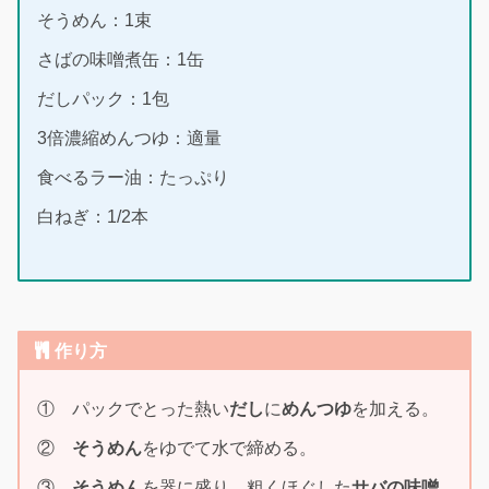
そうめん：1束
さばの味噌煮缶：1缶
だしパック：1包
3倍濃縮めんつゆ：適量
食べるラー油：たっぷり
白ねぎ：1/2本
作り方
① パックでとった熱い
だし
に
めんつゆ
を加える。
②
そうめん
をゆでて水で締める。
③
そうめん
を器に盛り、粗くほぐした
サバの味噌