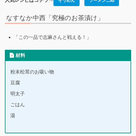
人気レシピはコチラ
⇒
そうめん
ソーメン二郎
なすなか中西「究極のお茶漬け」
「この一品で志麻さんと戦える！」
材料
粉末松茸のお吸い物
豆腐
明太子
ごはん
湯