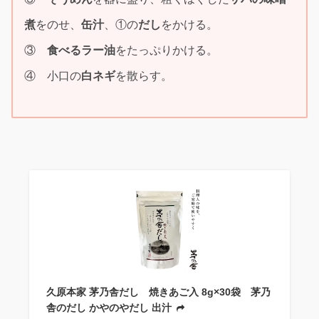
煮
をのせ、
缶汁
、①の
だし
をかける。
③
食べるラー油
をたっぷりかける。
④ 小口の
白ネギ
を散らす。
久原本家 茅乃舎だし 焼きあご入 8g×30袋 茅乃
舎のだし かやのやだし 出汁