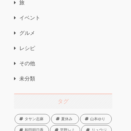
旅
イベント
グルメ
レシピ
その他
未分類
タグ
タサン志麻
夏休み
山本ゆり
和田明日香
平野レミ
リュウジ