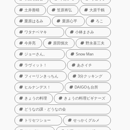
土井善晴
笠原将弘
大原千鶴
栗原はるみ
栗原心平
ろこ
ワタナベマキ
小林まさみ
今井亮
原田慎次
野永喜三夫
ジョーさん。
Snow Man
ラヴィット！
あさイチ
フィーリンきっちん
3分クッキング
ヒルナンデス！
DAIGOも台所
きょうの料理
きょうの料理ビギナーズ
どうなの課・どうなの会
トリセツショー
せっかくグルメ