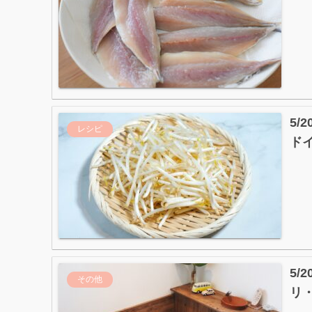
5
レシピ
ド
5
その他
リ