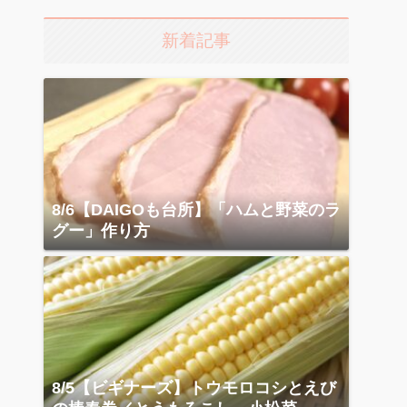
新着記事
8/6【DAIGOも台所】「ハムと野菜のラ
グー」作り方
8/5【ビギナーズ】トウモロコシとえび