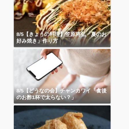
8/5【きょうの料理】笠原将弘「夏のお
好み焼き」作り方
8/5【どうなの会】チャンカワイ「食後
のお酢1杯で太らない？」