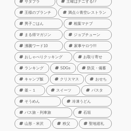
サタプラ
土曜はナニする!?
王様のブランチ
満点☆青空レストラン
男子ごはん
相葉マナブ
まる得マガジン
ジョブチューン
沸騰ワード10
家事ヤロウ!!!
おしゃべりクッキング
お取り寄せ
ランキング
SDGs
防災・備蓄
キャンプ飯
クリスマス
おせち
釜－１
スイーツ
パスタ
そうめん
冷凍うどん
バス旅・列車旅
石垣
山形・米沢
秩父
聖地巡礼