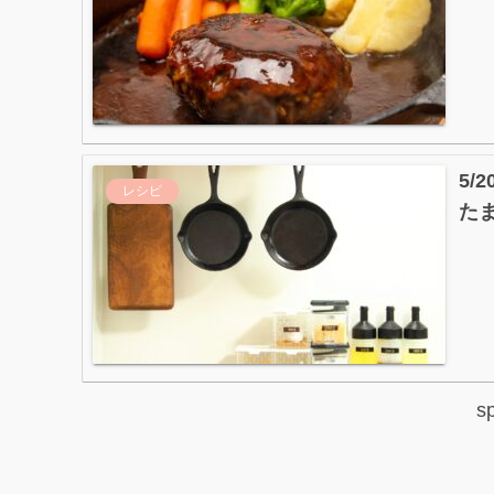
5
レシピ
た
s