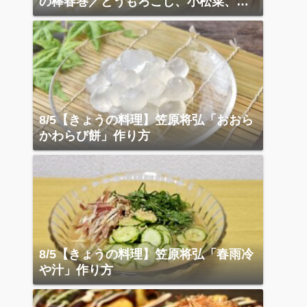
の棒春巻／とうもろこし、小松菜、ベ
ーコン炒め
8/5【きょうの料理】笠原将弘「おおら
かわらび餅」作り方
8/5【きょうの料理】笠原将弘「春雨冷
や汁」作り方