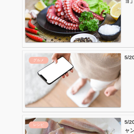
ョ
5
グルメ
5/
レシピ
ャ