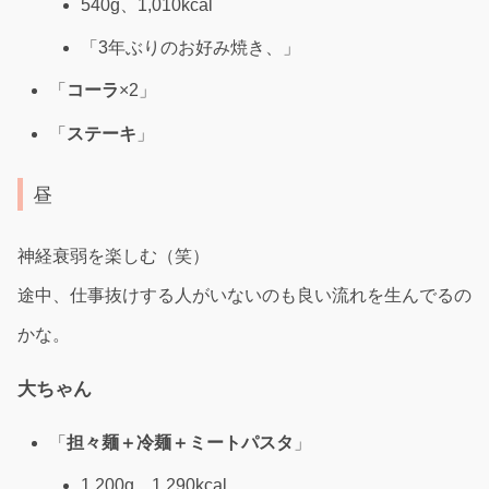
540g、1,010kcal
「3年ぶりのお好み焼き、」
「
コーラ
×2」
「
ステーキ
」
昼
神経衰弱を楽しむ（笑）
途中、仕事抜けする人がいないのも良い流れを生んでるの
かな。
大ちゃん
「
担々麺＋冷麺＋ミートパスタ
」
1.200g、1,290kcal