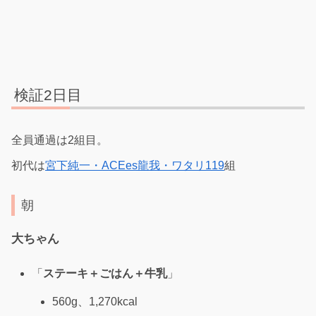
検証2日目
全員通過は2組目。
初代は
宮下純一・ACEes龍我・ワタリ119
組
朝
大ちゃん
「
ステーキ＋ごはん＋牛乳
」
560g、1,270kcal