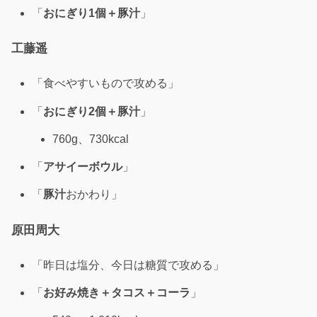
「
おにぎり1個＋豚汁
」
工藤遥
「食べやすいもので攻める」
「
おにぎり2個＋豚汁
」
760g、730kcal
「
アサイーボウル
」
「
豚汁
おかわり」
原田周大
「昨日は塩分、今日は糖質で攻める」
「
お好み焼き＋タコス
＋コーラ
」