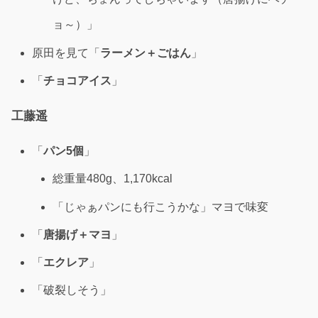
ョ～）」
原田を見て「
ラーメン＋ごはん
」
「
チョコアイス
」
工藤遥
「
パン5個
」
総重量480g、1,170kcal
「じゃぁパンにも行こうかな」マヨで味変
「
唐揚げ＋マヨ
」
「
エクレア
」
「破裂しそう」