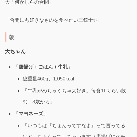
大「何かしらの合間」
「合間にも好きなものを食べたい三銃士✨」
朝
大ちゃん
「
唐揚げ＋ごはん＋牛乳
」
総重量460g、1,050kcal
「牛乳がめちゃくちゃ大好き。毎食1Lくらい飲
む。3歳から」
「
マヨネーズ
」
「いつもは『ちょんってすなよ』って言ってる
けど、ちょんってしちゃいます（唐揚げにベチ