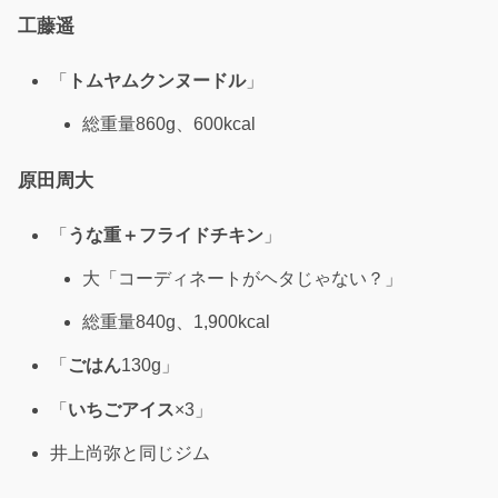
工藤遥
「
トムヤムクンヌードル
」
総重量860g、600kcal
原田周大
「
うな重＋フライドチキン
」
大「コーディネートがヘタじゃない？」
総重量840g、1,900kcal
「
ごはん
130g」
「
いちごアイス
×3」
井上尚弥と同じジム