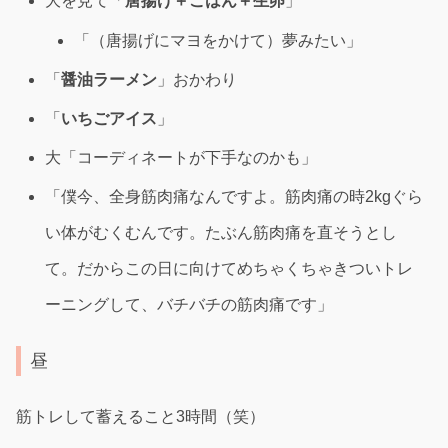
大を見て「
唐揚げ＋ごはん＋生卵
」
「（唐揚げにマヨをかけて）夢みたい」
「
醤油ラーメン
」おかわり
「
いちごアイス
」
大「コーディネートが下手なのかも」
「僕今、全身筋肉痛なんですよ。筋肉痛の時2kgぐら
い体がむくむんです。たぶん筋肉痛を直そうとし
て。だからこの日に向けてめちゃくちゃきついトレ
ーニングして、バチバチの筋肉痛です」
昼
筋トレして蓄えること3時間（笑）