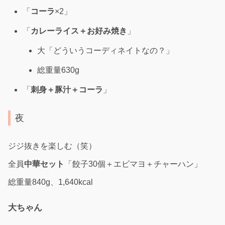
「
コーラ
×2」
「
カレーライス＋お好み焼き
」
大「どういうコーディネイトなの？」
総重量630g
「
刺身＋豚汁＋コーラ
」
夜
ジジ抜きを楽しむ（笑）
全員
中華セット
「餃子30個＋エビマヨ＋チャーハン」
総重量840g、1,640kcal
大ちゃん