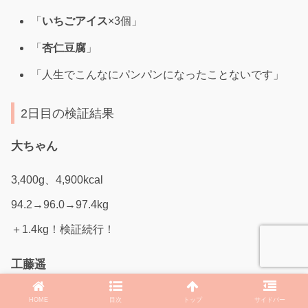
「
いちごアイス
×3個」
「
杏仁豆腐
」
「人生でこんなにパンパンになったことないです」
2日目の検証結果
大ちゃん
3,400g、4,900kcal
94.2→96.0→97.4kg
＋1.4kg！検証続行！
工藤遥
2,700g、3,300kcal
HOME
目次
トップ
サイドバー