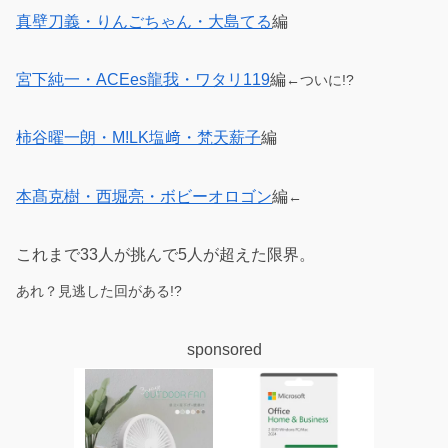
真壁刀義・りんごちゃん・大島てる
編
宮下純一・ACEes龍我・ワタリ119
編
←ついに!?
柿谷曜一朗・M!LK塩﨑・梵天薪子
編
本髙克樹・西堀亮・ボビーオロゴン
編
←
これまで33人が挑んで5人が超えた限界。
あれ？見逃した回がある!?
sponsored