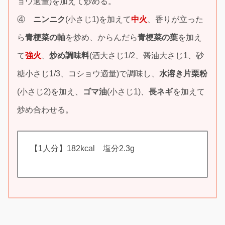
ョウ適量)を加えて炒める。
④
ニンニク
(小さじ1)を加えて
中火
、香りが立った
ら
青梗菜の軸
を炒め、からんだら
青梗菜の葉
を加え
て
強火
、
炒め調味料
(酒大さじ1/2、醤油大さじ1、砂
糖小さじ1/3、コショウ適量)で調味し、
水溶き片栗粉
(小さじ2)を加え、
ゴマ油
(小さじ1)、
長ネギ
を加えて
炒め合わせる。
【1人分】182kcal 塩分2.3g