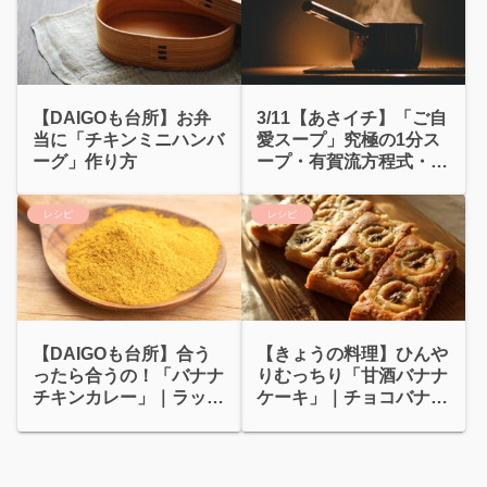
【DAIGOも台所】お弁
3/11【あさイチ】「ご自
当に「チキンミニハンバ
愛スープ」究極の1分ス
ーグ」作り方
ープ・有賀流方程式・レ
ミ元気スープ
レシピ
レシピ
【DAIGOも台所】合う
【きょうの料理】ひんや
ったら合うの！「バナナ
りむっちり「甘酒バナナ
チキンカレー」｜ラッシ
ケーキ」｜チョコバナナ
ー2種
ケーキ