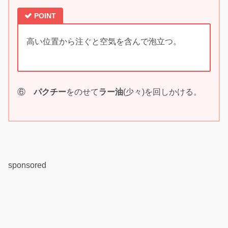
POINT
高い位置から注ぐと空気を含んで泡立つ。
⑥
パクチー
をのせて
ラー油
(少々)を回しかける。
sponsored