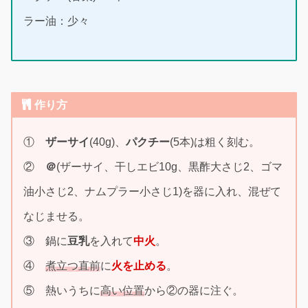
ラー油：少々
作り方
①
ザーサイ
(40g)、
パクチー
(5本)は粗く刻む。
②
＠
(ザーサイ、干しエビ10g、黒酢大さじ2、ゴマ
油小さじ2、ナムプラー小さじ1)を器に入れ、混ぜて
なじませる。
③ 鍋に
豆乳
を入れて
中火
。
④
煮立つ直前
に
火を止める
。
⑤ 熱いうちに
高い位置
から②の器に注ぐ。