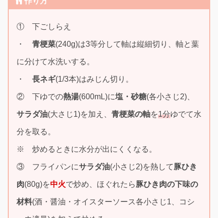
作り方
① 下ごしらえ
・
青梗菜
(240g)は3等分して軸は縦細切り、軸と葉
に分けて水洗いする。
・
長ネギ
(1/3本)はみじん切り。
② 下ゆでの
熱湯
(600mL)に
塩・砂糖
(各小さじ2)、
サラダ油
(大さじ1)を加え、
青梗菜
の軸
を
1分
ゆでて水
分を取る。
※ 炒めるときに水分が出にくくなる。
③ フライパンに
サラダ油
(小さじ2)を熱して
豚ひき
肉
(80g)を
中火
で炒め、ほぐれたら
豚ひき肉の下味の
材料
(酒・醤油・オイスターソース各小さじ1、コシ