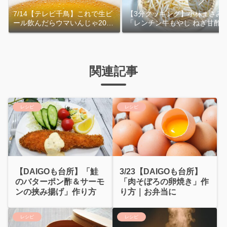
7/14【テレビ千鳥】これで生ビ
【3分クッキング】小林まさみ
ール飲んだらウマいんじゃ2026
「レンチン牛もやし ねぎ甘酢
｜おおよその作り方
れ」作り方
関連記事
レシピ
レシピ
【DAIGOも台所】「鮭
3/23【DAIGOも台所】
のバターポン酢＆サーモ
「肉そぼろの卵焼き」作
ンの挟み揚げ」作り方
り方｜お弁当に
レシピ
レシピ