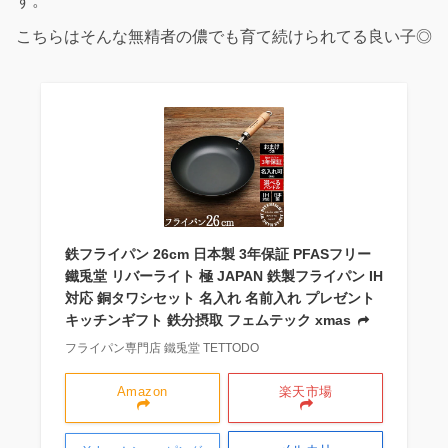
す。
こちらはそんな無精者の儂でも育て続けられてる良い子◎
鉄フライパン 26cm 日本製 3年保証 PFASフリー
鐵兎堂 リバーライト 極 JAPAN 鉄製フライパン IH
対応 銅タワシセット 名入れ 名前入れ プレゼント
キッチンギフト 鉄分摂取 フェムテック xmas
フライパン専門店 鐵兎堂 TETTODO
Amazon
楽天市場