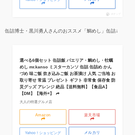
ポチップ
缶詰博士・黒川勇人さんのおススメ「鯛めし」缶詰↓
選べる6個セット 缶詰飯 パエリア・鯛めし・牡蠣
めし mr.kanso ミスターカンソ 缶詰 缶詰め かん
づめ 味ご飯 炊き込みご飯 お茶漬け 人気 ご当地 お
取り寄せ 常温 プレゼント ギフト 非常食 保存食 防
災グッズ アレンジ 絶品【送料無料】【食品A】
【DM】【海外×】
大人の特選グルメ店
Amazon
楽天市場
メルカリ
Yahoo！ショッピング