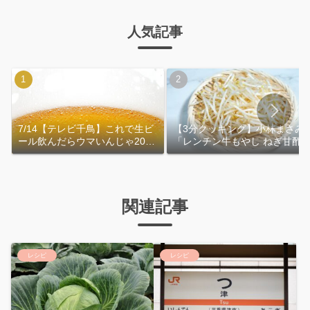
人気記事
7/14【テレビ千鳥】これで生ビ
【3分クッキング】小林まさみ
ール飲んだらウマいんじゃ2026
「レンチン牛もやし ねぎ甘酢
｜おおよその作り方
れ」作り方
関連記事
レシピ
レシピ