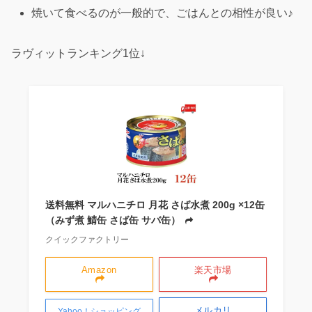
焼いて食べるのが一般的で、ごはんとの相性が良い♪
ラヴィットランキング1位↓
送料無料 マルハニチロ 月花 さば水煮 200g ×12缶
（みず煮 鯖缶 さば缶 サバ缶）
クイックファクトリー
Amazon
楽天市場
メルカリ
Yahoo！ショッピング