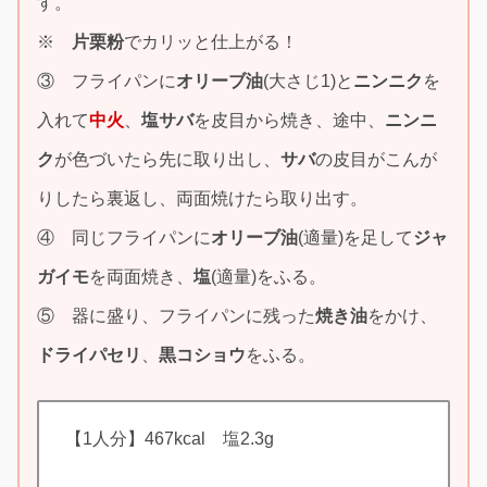
す。
※
片栗粉
でカリッと仕上がる！
③ フライパンに
オリーブ油
(大さじ1)と
ニンニク
を
入れて
中火
、
塩サバ
を皮目から焼き、途中、
ニンニ
ク
が色づいたら先に取り出し、
サバ
の皮目がこんが
りしたら裏返し、両面焼けたら取り出す。
④ 同じフライパンに
オリーブ油
(適量)を足して
ジャ
ガイモ
を両面焼き、
塩
(適量)をふる。
⑤ 器に盛り、フライパンに残った
焼き油
をかけ、
ドライパセリ
、
黒コショウ
をふる。
【1人分】467kcal 塩2.3g