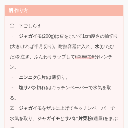
作り方
① 下ごしらえ
・
ジャガイモ
(200g)は皮をむいて1cm厚さの輪切り
(大きければ半月切り)。耐熱容器に入れ、
水
(ひたひ
た)を注ぎ、ふんわりラップして
600Wで6
分レンチ
ン。
・
ニンニク
(1片)は薄切り。
・
塩サバ
(2切れ)はキッチンペーパーで水気を取
る。
②
ジャガイモ
をザルに上げてキッチンペーパーで
水気を取り、
ジャガイモ
と
サバ
に
片栗粉
(適量)をまぶ