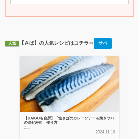
【さば】の人気レシピはコチラ
⇒
サバ
人気
【DAIGOも台所】「塩さばのカレーソテー＆焼きサバ
の混ぜ寿司」作り方
こ...
2024.11.19