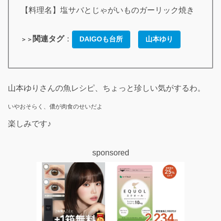
【料理名】塩サバとじゃがいものガーリック焼き
関連タグ
：
DAIGOも台所
山本ゆり
＞＞
山本ゆりさんの魚レシピ、ちょっと珍しい気がするわ。
いやおそらく、儂が肉食のせいだよ
楽しみです♪
sponsored