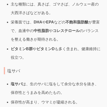
主な種類には、真さば、ゴマさば、ノルウェー産の
大西洋さばなどがある。
栄養面では、
DHA
や
EPA
などの
不飽和脂肪酸
が豊富
で、血液中の
中性脂肪
や
コレステロール
のバランス
を整える働きが期待される。
ビタミンB群
や
ビタミンD
も多く含まれ、健康維持に
役立つ。
塩サバ
塩サバ
は、生のサバに塩をして余分な水分を抜き、
保存性とうまみを高めたもの。
保存性が高まり、ウマミが凝縮される。