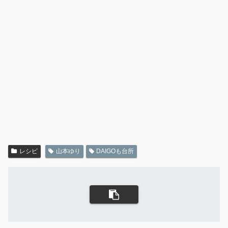
レシピ
山本ゆり
DAIGOも台所