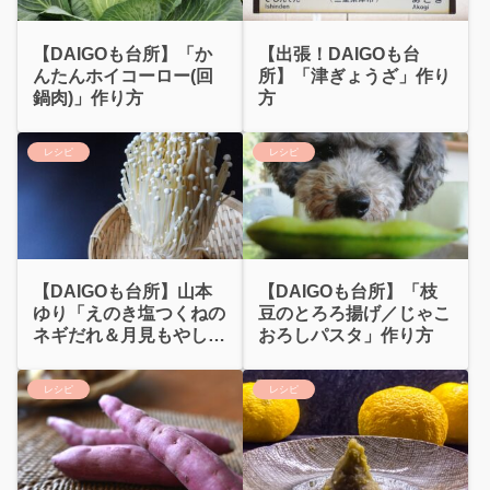
【DAIGOも台所】「か
【出張！DAIGOも台
んたんホイコーロー(回
所】「津ぎょうざ」作り
鍋肉)」作り方
方
レシピ
レシピ
【DAIGOも台所】山本
【DAIGOも台所】「枝
ゆり「えのき塩つくねの
豆のとろろ揚げ／じゃこ
ネギだれ＆月見もやしつ
おろしパスタ」作り方
くね」
レシピ
レシピ