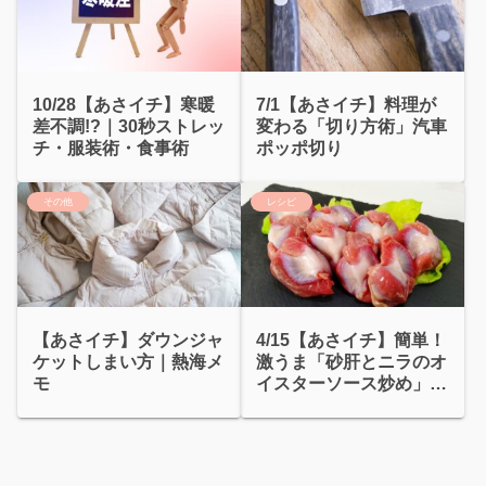
10/28【あさイチ】寒暖
7/1【あさイチ】料理が
差不調!?｜30秒ストレッ
変わる「切り方術」汽車
チ・服装術・食事術
ポッポ切り
その他
レシピ
【あさイチ】ダウンジャ
4/15【あさイチ】簡単！
ケットしまい方｜熱海メ
激うま「砂肝とニラのオ
モ
イスターソース炒め」ニ
ラぎも