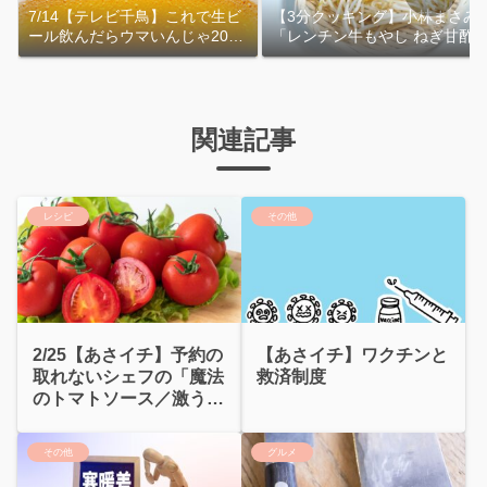
7/14【テレビ千鳥】これで生ビ
【3分クッキング】小林まさみ
ール飲んだらウマいんじゃ2026
「レンチン牛もやし ねぎ甘酢
｜おおよその作り方
れ」作り方
関連記事
レシピ
その他
2/25【あさイチ】予約の
【あさイチ】ワクチンと
取れないシェフの「魔法
救済制度
のトマトソース／激うま
野菜スープ」藪中章禎
その他
グルメ