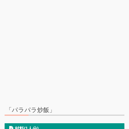
「パラパラ炒飯」
材料(1人分)