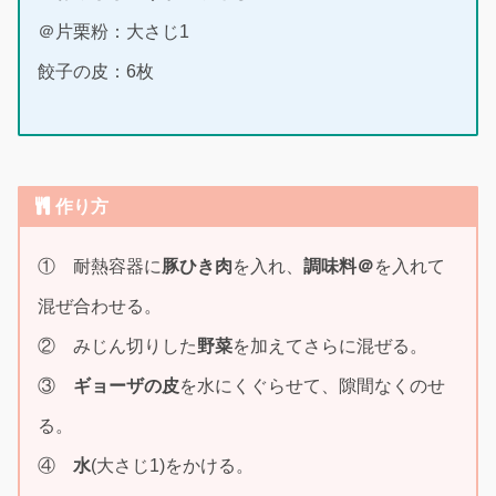
＠片栗粉：大さじ1
餃子の皮：6枚
作り方
① 耐熱容器に
豚ひき肉
を入れ、
調味料＠
を入れて
混ぜ合わせる。
② みじん切りした
野菜
を加えてさらに混ぜる。
③
ギョーザの皮
を水にくぐらせて、隙間なくのせ
る。
④
水
(大さじ1)をかける。