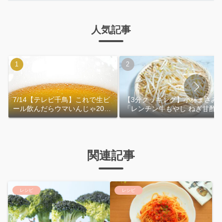
人気記事
7/14【テレビ千鳥】これで生ビ
【3分クッキング】小林まさみ
ール飲んだらウマいんじゃ2026
「レンチン牛もやし ねぎ甘酢
｜おおよその作り方
れ」作り方
関連記事
レシピ
レシピ