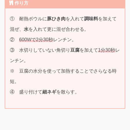
作り方
① 耐熱ボウルに
豚ひき肉
を入れて
調味料
を加えて
混ぜ、
水
を入れて更に混ぜ合わせる。
②
600Wで2分30秒
レンチン。
③ 水切りしていない角切り
豆腐
を加えて
1分30秒
レ
ンチン。
※ 豆腐の水分を使って加熱することでさらなる時
短。
④ 盛り付けて
細ネギ
を散らす。