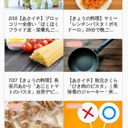
2/10【あさイチ】ブロッ
【きょうの料理】ヤミー
コリー全使い「ほくほく
「レンチンパスタ！ポモ
フライド皮・栄養丸ごと
ドーロ」20分で晩ごは
パスタ」
ん
レシピ
レシピ
7/27【きょうの料理】長
【あさイチ】秋元さくら
谷川あかり「あじとトマ
「ひき肉のピカタ」｜美
トのパスタ」台所デビュ
珍香のジャーキー・米田
ー
家ピーマンみそ
レシピ
グルメ