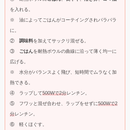
を入れる。
※ 油によってごはんがコーテイングされパラパラ
に。
②
調味料
を加えてサックリ混ぜる。
③
ごはん
を耐熱ボウルの曲線に沿って薄く均一に
広げる。
※ 水分がバランスよく飛び、短時間でムラなく加
熱できる。
④ ラップして
500Wで2分
レンチン。
⑤ フワッと混ぜ合わせ、ラップをせずに
500Wで2
分
レンチン。
⑥ 軽くほぐす。