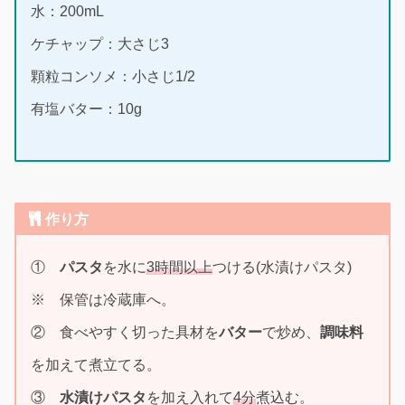
水：200mL
ケチャップ：大さじ3
顆粒コンソメ：小さじ1/2
有塩バター：10g
作り方
①
パスタ
を水に
3時間以上
つける(水漬けパスタ)
※ 保管は冷蔵庫へ。
② 食べやすく切った具材を
バター
で炒め、
調味料
を加えて煮立てる。
③
水漬けパスタ
を加え入れて
4分
煮込む。