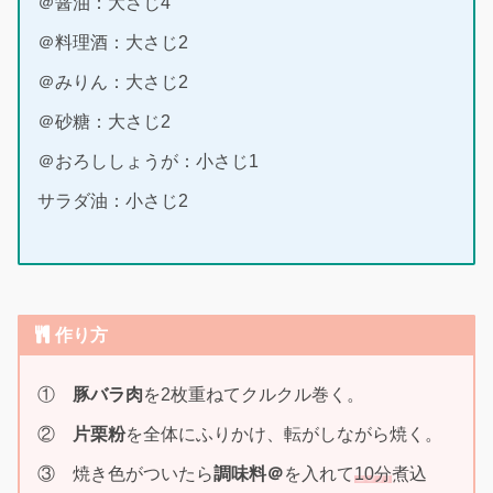
＠醤油：大さじ4
＠料理酒：大さじ2
＠みりん：大さじ2
＠砂糖：大さじ2
＠おろししょうが：小さじ1
サラダ油：小さじ2
作り方
①
豚バラ肉
を2枚重ねてクルクル巻く。
②
片栗粉
を全体にふりかけ、転がしながら焼く。
③ 焼き色がついたら
調味料＠
を入れて
10分
煮込