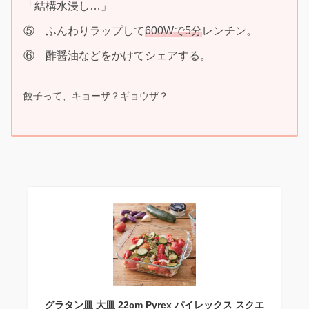
「結構水浸し…」
⑤ ふんわりラップして
600Wで5分
レンチン。
⑥ 酢醤油などをかけてシェアする。
餃子って、キョーザ？ギョウザ？
グラタン皿 大皿 22cm Pyrex パイレックス スクエ