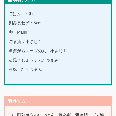
ごはん：200g
刻み長ねぎ：5cm
卵：M1個
ごま油：小さじ１
＠鶏がらスープの素：小さじ１
＠黒こしょう：ふたつまみ
＠塩：ひとつまみ
作り方
① 耐熱ボウルに
ごはん
、
長ネギ
、
溶き卵
、
ゴマ油