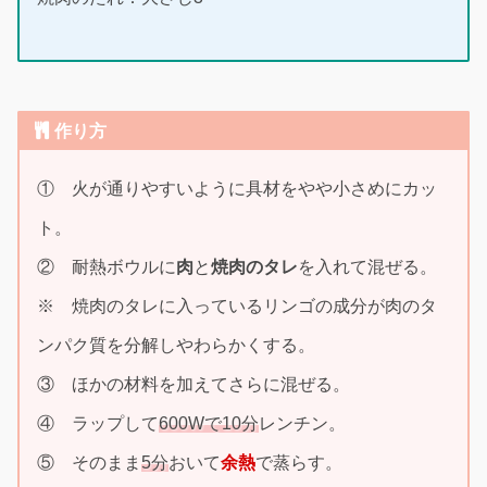
作り方
① 火が通りやすいように具材をやや小さめにカッ
ト。
② 耐熱ボウルに
肉
と
焼肉のタレ
を入れて混ぜる。
※ 焼肉のタレに入っているリンゴの成分が肉のタ
ンパク質を分解しやわらかくする。
③ ほかの材料を加えてさらに混ぜる。
④ ラップして
600Wで10分
レンチン。
⑤ そのまま
5分
おいて
余熱
で蒸らす。