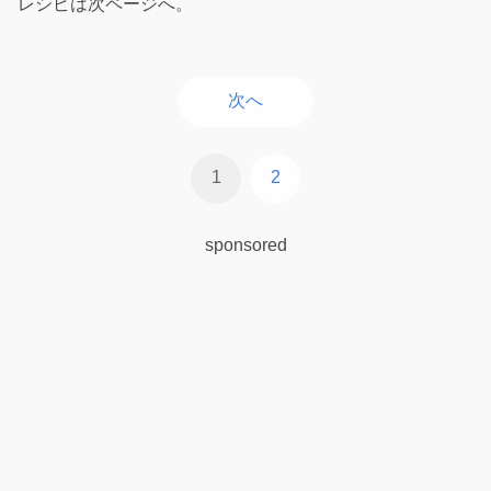
レシピは次ページへ。
次へ
1
2
sponsored