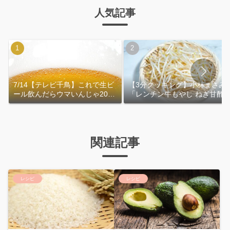
人気記事
7/14【テレビ千鳥】これで生ビ
【3分クッキング】小林まさみ
ール飲んだらウマいんじゃ2026
「レンチン牛もやし ねぎ甘酢
｜おおよその作り方
れ」作り方
関連記事
レシピ
レシピ