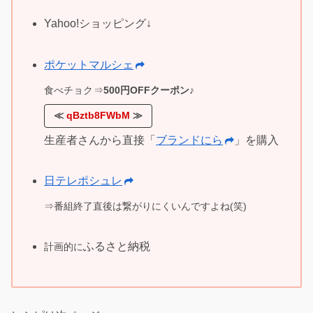
Yahoo!ショッピング↓
ポケットマルシェ
食べチョク
⇒
500円OFFクーポン
♪
≪
qBztb8FWbM
≫
生産者さんから直接「
ブランドにら
」を購入
日テレポシュレ
⇒番組終了直後は繋がりにくいんですよね(笑)
ふるさと納税
計画的に