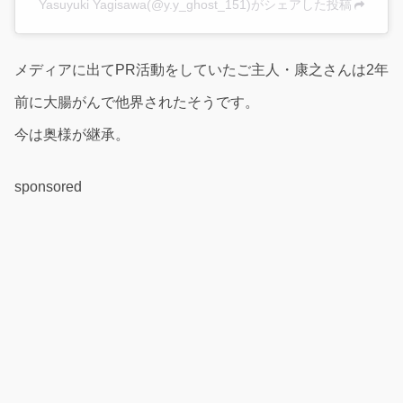
Yasuyuki Yagisawa(@y.y_ghost_151)がシェアした投稿
メディアに出てPR活動をしていたご主人・康之さんは2年
前に大腸がんで他界されたそうです。
今は奥様が継承。
sponsored