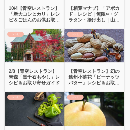
10/4【青空レストラン】
【相葉マナブ】「アボカ
「新大コシヒカリ」レシ
ド」レシピ｜無限∞・グ
ピ＆ごはんのお供お取り
ラタン・揚げ出し｜山本
寄せガイド
ゆり
レシピ
レシピ
2/8【青空レストラン】
【青空レストラン】幻の
青森「黒千石もやし」レ
遠州小落花「ピーナッツ
シピ＆お取り寄せガイド
バター」レシピ＆お取り
寄せガイド
レシピ
レシピ