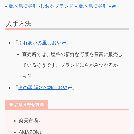
– 栃木県塩谷町 -しおやブランド – 栃木県塩谷町 –
入手方法
「
ふれあいの里しおや
」
直売所では、塩谷の新鮮な野菜を豊富に販売し
ているそうです。ブランドにらがみつかるか
も？
「
道の駅 湧水の郷しおや
」
お取り寄せ方法
楽天市場↓
AMAZON↓