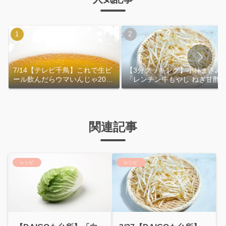
7/14【テレビ千鳥】これで生ビ
【3分クッキング】小林まさみ
ール飲んだらウマいんじゃ2026
「レンチン牛もやし ねぎ甘酢
｜おおよその作り方
れ」作り方
関連記事
レシピ
レシピ