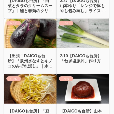
【DAIGOも台所】「白
3/27【DAIGOも台所】
菜とタラのクリームスー
山本ゆり「レンジで豚も
プ」｜鮭と春菊のクリー
やし包み蒸し」ライスペ
ムパスタ
ーパー消費
レシピ
レシピ
【出張！DAIGOも台
2/10【DAIGOも台所】
所】「泉州水なすとキノ
「ねぎ塩豚丼」作り方
コのみぞれ浸し」｜水な
すのポタージュ
レシピ
レシピ
【DAIGOも台所】「豆
【DAIGOも台所】山本