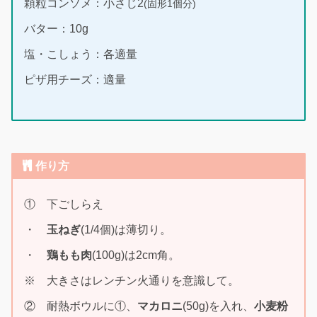
顆粒コンソメ：小さじ2
(固形1個分)
バター：10g
塩・こしょう：各適量
ピザ用チーズ：適量
作り方
① 下ごしらえ
・
玉ねぎ
(1/4個)は薄切り。
・
鶏もも肉
(100g)は2cm角。
※ 大きさはレンチン火通りを意識して。
② 耐熱ボウルに①、
マカロニ
(50g)を入れ、
小麦粉