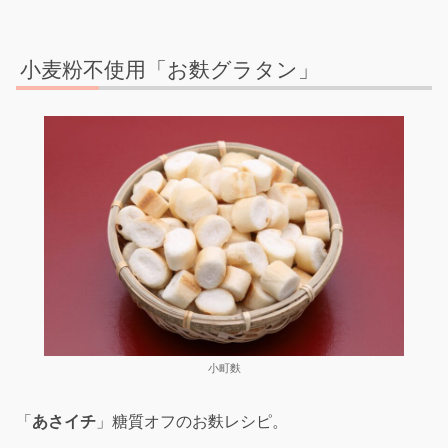
小麦粉不使用「お麩グラタン」
小町麩
「
あさイチ
」糖質オフのお麩レシピ。