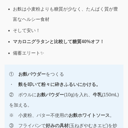
お麩は小麦粉よりも糖質が少なく、たんぱく質が豊
富なヘルシー食材
そして安い！
マカロニグラタンと比較して糖質40%オフ！
備蓄エリート✨
①
お麩パウダー
をつくる
・
麩を叩いて粉々に砕きふるいにかける。
② ボウルに
お麩パウダー
(10g)を入れ、
牛乳
(150mL)
を加える。
※ 小麦粉、バター不使用の
お麩ホワイトソース
。
③ フライパンで
好みの具材
(玉ねぎやむきエビ)を炒