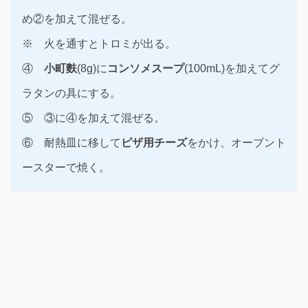
め②を加えて混ぜる。
※ 火を通すとトロミが出る。
④
小町麩
(8g)に
コンソメスープ
(100mL)を加えてグ
ラタンの具にする。
⑤ ③に④を加えて混ぜる。
⑥ 耐熱皿に移して
ピザ用チーズ
をかけ、オーブント
ースターで焼く。