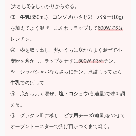
(大さじ3)をしっかりからめる。
③
牛乳
(350mL)、
コンソメ
(小さじ2)、
バター
(10g)
を加えてよく混ぜ、ふんわりラップして
600Wで6分
レンチン。
④ ③を取り出し、熱いうちに底からよく混ぜて小
麦粉を溶かし、ラップをせずに
600Wで3分
チン。
※ シャバシャバならさらにチン、煮詰まってたら
牛乳
でのばして。
⑤ 底からよく混ぜ、
塩・コショウ
(各適量)で味を調
える。
⑥ グラタン皿に移し、
ピザ用チーズ
(適量)をのせて
オーブントースターで焦げ目がつくまで焼く。