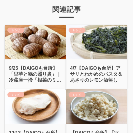
関連記事
レシピ
レシピ
9/25【DAIGOも台所】
4/7【DAIGOも台所】ア
「里芋と鶏の照り煮」｜
サリとわかめのパスタ＆
冷蔵庫一掃「根菜のミネ
あさりのレモン酒蒸し
ストローネ」
レシピ
レシピ
12/13【DAIGOも台所】
【DAIGOも台所】「ツ