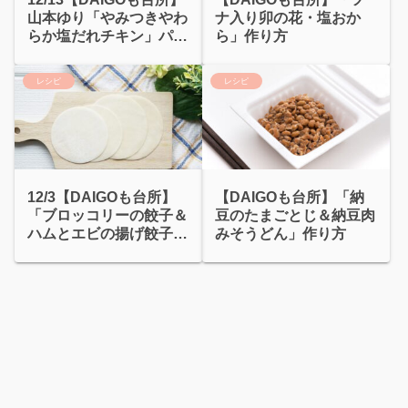
山本ゆり「やみつきやわ
ナ入り卯の花・塩おか
らか塩だれチキン」パサ
ら」作り方
つき解決！
レシピ
レシピ
12/3【DAIGOも台所】
【DAIGOも台所】「納
「ブロッコリーの餃子＆
豆のたまごとじ＆納豆肉
ハムとエビの揚げ餃子」
みそうどん」作り方
作り方