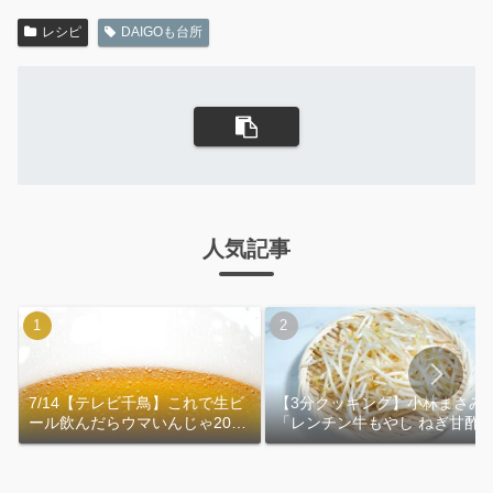
レシピ
DAIGOも台所
人気記事
7/14【テレビ千鳥】これで生ビ
【3分クッキング】小林まさみ
ール飲んだらウマいんじゃ2026
「レンチン牛もやし ねぎ甘酢
｜おおよその作り方
れ」作り方