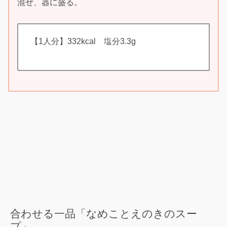
混ぜ、器に盛る。
【1人分】332kcal 塩分3.3g
合わせる一品「なめことえのきのスー
プ」