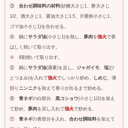
③
合わせ調味料の材料
(砂糖大さじ1、酢大さじ
1/2、酒大さじ1、醤油大さじ1.5、片栗粉小さじ1、
ゴマ油小さじ1)を合わせる。
④ 鍋に
サラダ油
(小さじ1)を熱し、
豚肉
を
強火
で香
ばしく焼いて取り出す。
※ 8割焼いて取り出す。
⑤ 鍋に
サラダ油
(適量)を足し、
ジャガイモ
、
塩
(ひ
とつまみ)を入れて
強火
でしっかり炒め、
しめじ
、薄
切り
ニンニク
を加えて香りが出るまで炒める。
⑥
青ネギ
の白部分、
黒コショウ
(小さじ1/2)を加え
て炒め、
豚肉
を戻し入れて
強火
で炒める。
⑦
青ネギ
の青部分を入れ、
合わせ調味料
を加えて