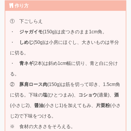
作り方
① 下ごしらえ
・
ジャガイモ
(150g)は皮つきのまま1cm角。
・
しめじ
(50g)は小房にほぐし、大きいものは半分
に切る。
・
青ネギ
(2本)は斜め1cm幅に切り、青と白に分け
る。
②
豚肩ロース肉
(150g)は筋を切って叩き、1.5cm角
に切る。下味の
塩
(ひとつまみ)、
コショウ
(適量)、
酒
(小さじ2)、
醤油
(小さじ1)を加えてもみ、
片栗粉
(小さ
じ2)で下味をつける。
※ 食材の大きさをそろえる。