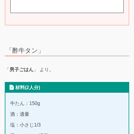
「酢牛タン」
「
男子ごはん
」 より。
材料(2人分)
牛たん：150g
酒：適量
塩：小さじ1/3