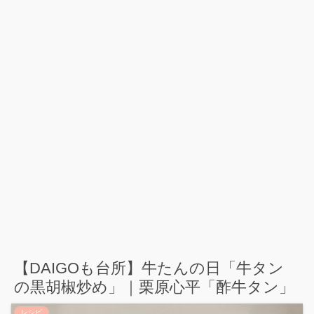
【DAIGOも台所】牛たんの日「牛タン
の黒胡椒炒め」｜栗原心平「酢牛タン」
レシピ