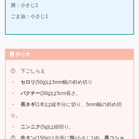
酒：小さじ1
ごま油：小さじ1
作り方
① 下ごしらえ
・
セロリ
(50g)は3mm幅の斜め切り
・
パクチー
(30g)は5cm長さ。
・
長ネギ
(1本)は縦半分に切り、5mm幅の斜め切
り。
・
ニンニク
(5g)は細切り。
②
牛タン
(150g)は片面に
塩
(小さじ1/4)、
黒コショ