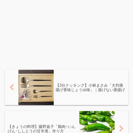
【3分クッキング】小林まさみ「大判唐
揚げ香味じょうゆ味」｜揚げない唐揚げ
【きょうの料理】藤野嘉子「鷄肉･いん
げん･ししとうの甘辛煮」作り方