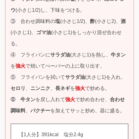
ウ
(小さじ1/2)し、下味をつける。
③ 合わせ調味料の
塩
(小さじ1/2)、
酢
(小さじ2)、
酒
(小さじ1)、
ゴマ油
(小さじ1)をしっかり混ぜ合わせ
る。
④ フライパンに
サラダ油
(大さじ1)を熱し、
牛タン
を
強火
で焼いてぺーパーの上に取り出す。
⑤ フライパンを拭いて
サラダ油
(大さじ1)を入れ、
セロリ
、
ニンニク
、
長ネギ
を
強火
で炒める。
⓺
牛
タン
を戻し入れて
強火
で炒め合わせ、
合わせ
調味料
、
パクチー
を加えてサッと炒め、器に盛る。
【1人分】391kcal 塩分2.4g