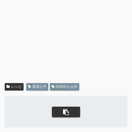
レシピ
栗原心平
DAIGOも台所