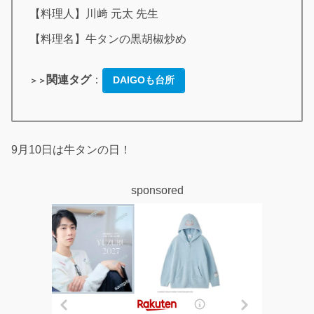
【料理人】川﨑 元太 先生
【料理名】牛タンの黒胡椒炒め
関連タグ
：
DAIGOも台所
＞＞
9月10日は牛タンの日！
sponsored