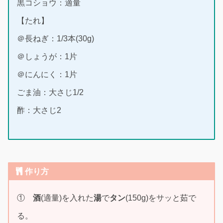
黒コショウ：適量
【たれ】
＠長ねぎ：1/3本(30g)
＠しょうが：1片
＠にんにく：1片
ごま油：大さじ1/2
酢：大さじ2
作り方
①
酒
(適量)を入れた
湯
で
タン
(150g)をサッと茹で
る。