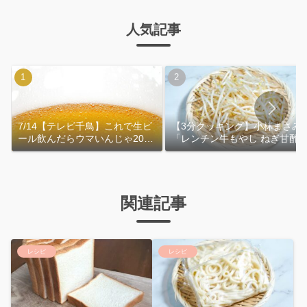
人気記事
7/14【テレビ千鳥】これで生ビ
【3分クッキング】小林まさみ
ール飲んだらウマいんじゃ2026
「レンチン牛もやし ねぎ甘酢
｜おおよその作り方
れ」作り方
関連記事
レシピ
レシピ