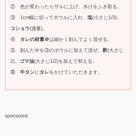
② 色が変わったらザルに上げ、水けをふき取る。
③ 1cm幅に切ってボウルに入れ、
塩
(小さじ1/3)、
コショウ
(適量)。
④
タレの材量＠
は細かく刻んでよく混ぜる。
⑤ 刻んだ＠を③のボウルに加えて混ぜ、
酢
(大さじ
2)、
ゴマ油
(大さじ1/2)を加えて和える。
⓺
牛タン
に
タレ
をかけていただきます。
sponsored