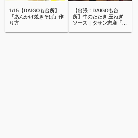
1/15【DAIGOも台所】
【出張！DAIGOも台
「あんかけ焼きそば」作
所】牛のたたき 玉ねぎ
り方
ソース｜タサン志麻「牛
のたたきタイ風マリネ」