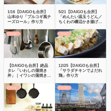
1/16【DAIGOも台所】
5/21【DAIGOも台所】
山本ゆり「プルコギ風チ
「めんたい温玉うどん／
ーズロール」作り方
ちくわの磯辺かき揚げ」
作り方
レシピ
レシピ
【DAIGOも台所】絶品
12/25【DAIGOも台所】
タレ「いわしの蒲焼き
「サラダチキンでよだれ
丼」｜イワシの蒲焼きチ
鶏」作り方
ャーハン
レシピ
レシピ