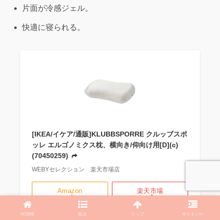
片面が冷感ジェル。
快適に寝られる。
[IKEA/イケア/通販]KLUBBSPORRE クルッブスポ
ッレ エルゴノミクス枕、横向き/仰向け用[D](c)
(70450259)
WEBYセレクション 楽天市場店
Amazon
楽天市場
HOME
目次
トップ
サイドバー
メルカリ