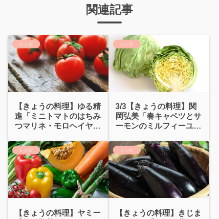
関連記事
レシピ
レシピ
【きょうの料理】ゆる精
3/3【きょうの料理】関
進「ミニトマトのはちみ
岡弘美「春キャベツとサ
つマリネ・モロヘイヤの
ーモンのミルフィーユ蒸
おひたし」大量消費
し」作り方
レシピ
レシピ
【きょうの料理】ヤミー
【きょうの料理】きじま