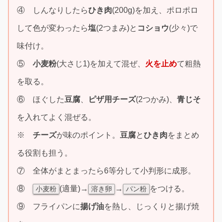
④ しんなりしたら
ひき肉
(200g)を加え、ポロポロ
して色が変わったら
塩
(2つまみ)と
コショウ
(少々)で
味付け。
⑤
小麦粉
(大さじ1)を加えて混ぜ、
火を止め
て粗熱
を取る。
⑥ ほぐした
豆腐
、
ピザ用チーズ
(2つかみ)、
青じそ
を入れてよく混ぜる。
※
チーズ
が味のポイント。
豆腐
と
ひき肉
をまとめ
る役割も担う。
⑦ 全体がまとまったら6等分して小判形に成形。
⑧
(適量)→
→
をつける。
小麦粉
溶き卵
パン粉
⑨ フライパンに
揚げ油
を熱し、じっくりと揚げ焼