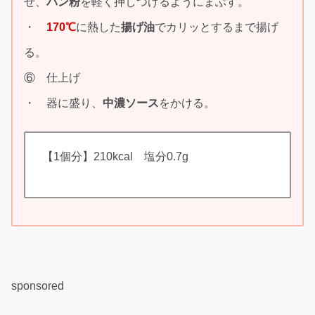
せ、
パン粉
を軽く押しつけるようにまぶす。
・
170℃
に熱した
揚げ油
でカリッとするまで揚げ
る。
⑥ 仕上げ
・ 器に盛り、
中濃ソース
をかける。
【1個分】210kcal 塩分0.7g
sponsored