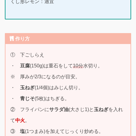
くし形レモン：適宜
作り方
① 下ごしらえ
・
豆腐
(150g)は重石をして
10分
水切り。
※ 厚みが2/3になるのが目安。
・
玉ねぎ
(1/4個)はみじん切り。
・
青じそ
(5枚)はちぎる。
② フライパンに
サラダ油
(大さじ1)と
玉ねぎ
を入れ
て
中火
。
③
塩
(1つまみ)を加えてじっくり炒める。