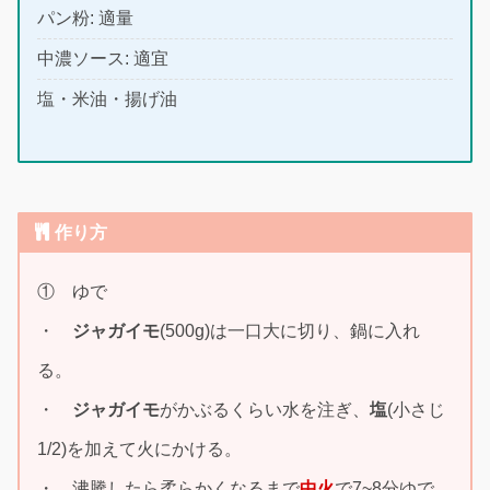
パン粉: 適量
中濃ソース: 適宜
塩・米油・揚げ油
作り方
① ゆで
・
ジャガイモ
(500g)は一口大に切り、鍋に入れ
る。
・
ジャガイモ
がかぶるくらい水を注ぎ、
塩
(小さじ
1/2)を加えて火にかける。
・ 沸騰したら柔らかくなるまで
中火
で
7~8分
ゆで