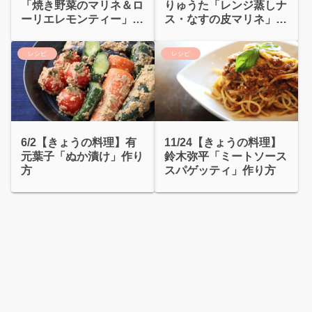
「焼き野菜のマリネ＆ロ
りゅうた「レンジ蒸しナ
ーリエレモンティー」
ス・なすの皮マリネ」｜
20分で晩ごはん
なすの炭酸漬け
レシピ
レシピ
6/2【きょうの料理】有
11/24【きょうの料理】
元葉子「ぬか漬け」作り
鈴木弥平「ミートソース
方
スパゲッティ」作り方