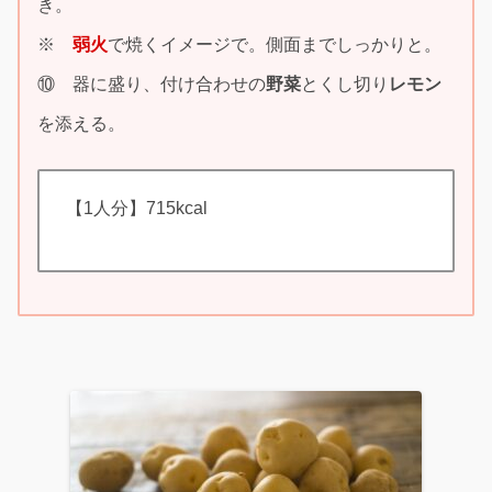
き。
※
弱火
で焼くイメージで。側面までしっかりと。
⑩ 器に盛り、付け合わせの
野菜
とくし切り
レモン
を添える。
【1人分】715kcal