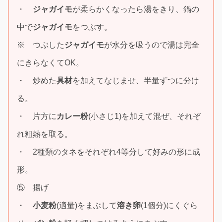
・
ジャガイモ
が柔らかくなったら湯をきり、鍋の
中で
ジャガイモ
をつぶす。
※ つぶした
ジャガイモ
が水分を吸うので湯は完全
にきらなくてOK。
・ 炒めた
具材
を加えてなじませ、半量ずつに分け
る。
・ 片方に
カレー粉
(小さじ1)を加えて混ぜ、それぞ
れ粗熱を取る。
・ 2種類のタネをそれぞれ4等分して好みの形に成
形。
⑤ 揚げ
・
小麦粉
(適量)をまぶして
溶き卵
(1個分)にくぐら