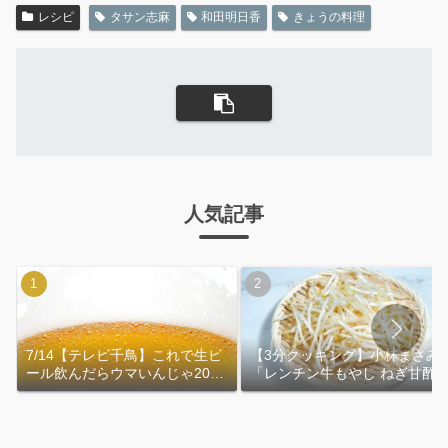
レシピ
タサン志麻
和田明日香
きょうの料理
人気記事
7/14【テレビ千鳥】これで生ビ
【3分クッキング】小林まさみ
ール飲んだらウマいんじゃ2026
「レンチン牛もやし ねぎ甘酢
｜おおよその作り方
れ」作り方