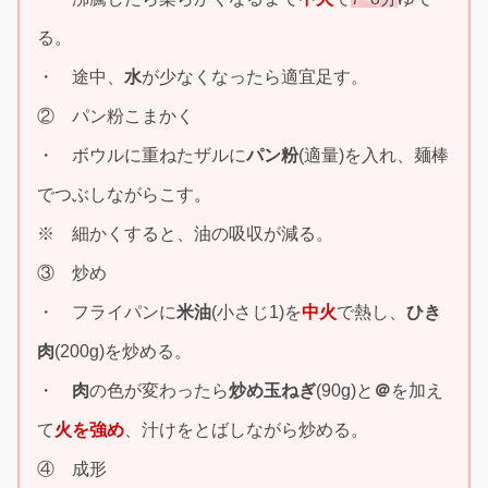
る。
・ 途中、
水
が少なくなったら適宜足す。
② パン粉こまかく
・ ボウルに重ねたザルに
パン粉
(適量)を入れ、麺棒
でつぶしながらこす。
※ 細かくすると、油の吸収が減る。
③ 炒め
・ フライパンに
米油
(小さじ1)を
中火
で熱し、
ひき
肉
(200g)を炒める。
・
肉
の色が変わったら
炒め玉ねぎ
(90g)と
＠
を加え
て
火を強め
、汁けをとばしながら炒める。
④ 成形