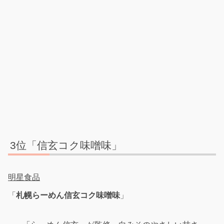
3位「信玄コク味噌味」
明星食品
「
札幌らーめん信玄コク味噌味
」