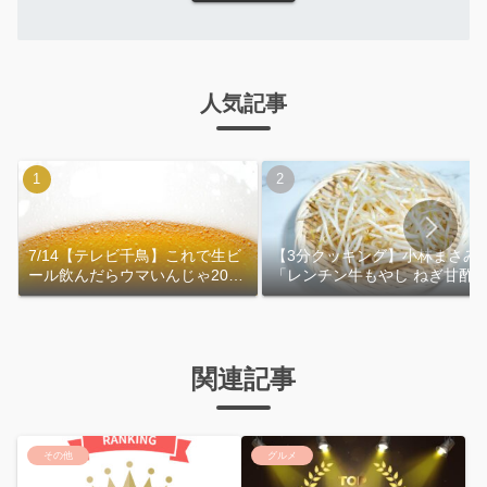
人気記事
7/14【テレビ千鳥】これで生ビ
【3分クッキング】小林まさみ
ール飲んだらウマいんじゃ2026
「レンチン牛もやし ねぎ甘酢
｜おおよその作り方
れ」作り方
関連記事
その他
グルメ